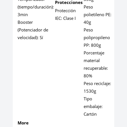
Protecciones
(tiempo/duración):
Peso
Protección
3min
polietileno PE:
IEC:
Clase I
Booster
40g
(Potenciador de
Peso
velocidad):
Sí
polipropileno
PP:
800g
Porcentaje
material
recuperable:
80%
Peso reciclaje:
1530g
Tipo
embalaje:
Cartón
More