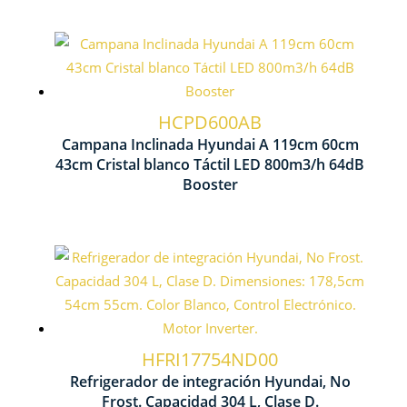
Control Táctil
B
Nº Velocidades 4
HCPD600AB
Campana Inclinada Hyundai A 119cm 60cm
1
43cm Cristal blanco Táctil LED 800m3/h 64dB
Potencia aspiración 800m3/h
Booster
Tecnología No Frost
HFRI17754ND00
Cont
Ventilación Multi Air Flow
Refrigerador de integración Hyundai, No
Frost. Capacidad 304 L, Clase D.