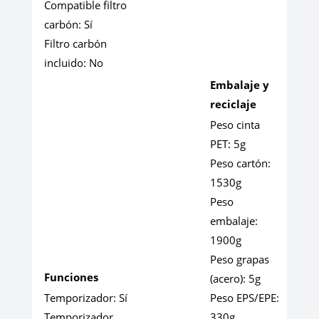
Compatible filtro
carbón:
Sí
Filtro carbón
incluido:
No
Embalaje y
reciclaje
Peso cinta
PET:
5g
Peso cartón:
1530g
Peso
embalaje:
1900g
Peso grapas
Funciones
(acero):
5g
Temporizador:
Sí
Peso EPS/EPE:
Temporizador
330g