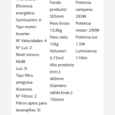
Fondo
Potencia
Eficiencia
producto:
campana:
energética
505mm
293W
iluminación:
A
Peso bruto:
Potencia
Tipo motor:
13,8kg
motor:
290W
Inverter
Peso neto:
Potencia luz:
Nº Velocidades:
4
12kg
1,5W
Nº Luz:
2
Volumen:
Luminancia:
Nivel sonoro:
0,15m3
110lm
68dB
Alto producto
Luz:
Sí
(mín.):
Tipo filtro
460mm
antigrasa:
Diámetro
Aluminio
salida (máx.):
Nº Filtros:
2
150mm
Filtros aptos para
lavavajillas:
Sí