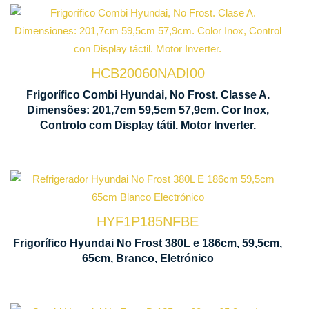
Tecnologia
No Frost
HCB20060NADI00
Ventilação
Frigorífico Combi Hyundai, No Frost. Classe A.
Multi Air
Dimensões: 201,7cm 59,5cm 57,9cm. Cor Inox,
Flow
Controlo com Display tátil. Motor Inverter.
1860 x 595 x 650 mm
HYF1P185NFBE
Frigorífico Hyundai No Frost 380L e 186cm, 59,5cm,
65cm, Branco, Eletrónico