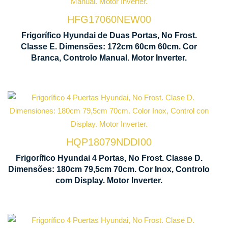
No Frost
HFG17060NEW00
Manual
Frigorífico Hyundai de Duas Portas, No Frost.
Motor
de
Classe E. Dimensões: 172cm 60cm 60cm. Cor
Inverter
Control
Branca, Controlo Manual. Motor Inverter.
Tecnologia
M
No Frost
In
HQP18079NDDI00
Ventilação
D
Frigorífico Hyundai 4 Portas, No Frost. Classe D.
Multi Air
C
Dimensões: 180cm 79,5cm 70cm. Cor Inox, Controlo
Flow
L
com Display. Motor Inverter.