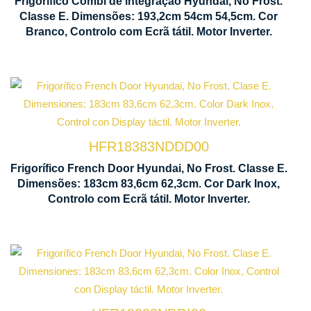
Frigorífico Combi de integração Hyundai, No Frost.
Multi Air
Classe E. Dimensões: 193,2cm 54cm 54,5cm. Cor
Flow
Branco, Controlo com Ecrã tátil. Motor Inverter.
Tecnologia
No Frost
HFR18383NDDD00
Ventilação
Frigorífico French Door Hyundai, No Frost. Classe E.
Multi Air
Dimensões: 183cm 83,6cm 62,3cm. Cor Dark Inox,
Flow
Controlo com Ecrã tátil. Motor Inverter.
Tecnologia
No Frost