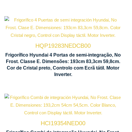
Tecnologia
No Frost
HQP19283NEDCB00
Ventilação
Frigorífico Hyundai 4 Portas de semi-integração, No
Frost. Classe E. Dimensões: 193cm 83,3cm 59,8cm.
Multi Air
Cor de Cristal preto, Controlo com Ecrã tátil. Motor
Flow
Inverter.
Tecnologia
No Frost
HCI19354NED00
Ventilação