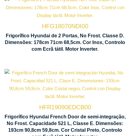
Tecnologia
No Frost
HFG18070NDI00
Ecrã
Frigorífico Hyundai de 2 Portas, No Frost. Classe D.
Motor
Con
Dimensões: 178cm 71cm 68,5cm. Cor Inox, Controlo
Inverter
Táct
com Ecrã tátil. Motor Inverter.
Tecnologia
No Frost
HFR19090EDCB00
Ventilação
Frigorífico Hyundai French Door de semi-integração,
No Frost. Capacidade 521 L, Classe E. Dimensões:
Multi Air
193cm 90,8cm 59,8cm. Cor Cristal Preto, Controlo
Flow