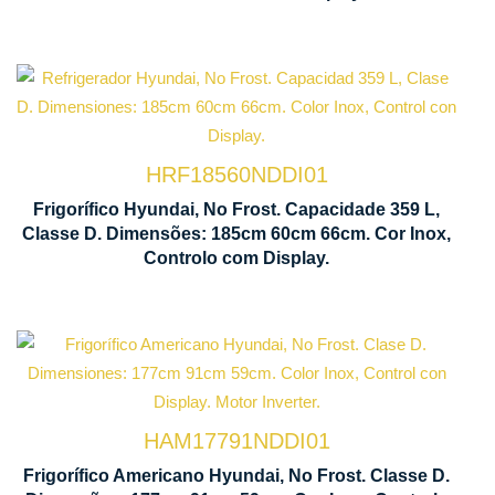
Tecnologia
No Frost
HRF18560NDDI01
Ventilação
Frigorífico Hyundai, No Frost. Capacidade 359 L,
Multi Air
Classe D. Dimensões: 185cm 60cm 66cm. Cor Inox,
Flow
Controlo com Display.
Ecrã
Tecnologia
Con
No Frost
Táct
HAM17791NDDI01
Frigorífico Americano Hyundai, No Frost. Classe D.
Motor
Mod