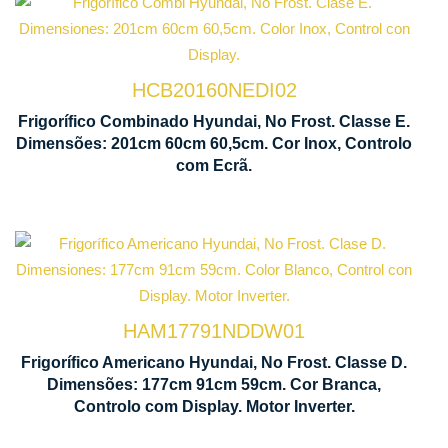
Tecnologia
No Frost
HCB20160NEDI02
Ventilação
D
Frigorífico Combinado Hyundai, No Frost. Classe E.
Multi Air
C
Dimensões: 201cm 60cm 60,5cm. Cor Inox, Controlo
Flow
L
com Ecrã.
Ecrã
Tecnologia
Con
No Frost
Táct
HAM17791NDDW01
Frigorífico Americano Hyundai, No Frost. Classe D.
Motor
Mod
Dimensões: 177cm 91cm 59cm. Cor Branca,
Inverter
Controlo com Display. Motor Inverter.