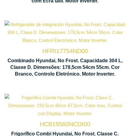
com Ecrã tátil. Motor Inverter.
Tecnologia
No Frost
Mot
Inve
HFRI17754ND00
Ventilação
Combinado Hyundai, No Frost. Capacidade 304 L,
Multi Air
Cont
Classe D. Dimensões: 178,5cm 54cm 55cm. Cor
Flow
Elet
Branco, Controlo Eletrónico. Motor Inverter.
Tecnologia
M
No Frost
In
HCB19560NCDI00
Ventilação
D
Frigorífico Combi Hyundai, No Frost. Classe C.
Multi Air
C