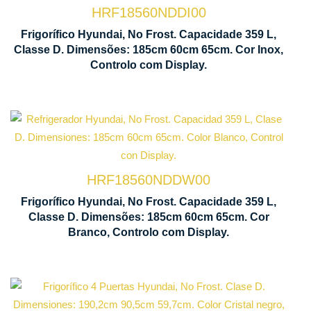
HRF18560NDDI00
185
Display de
600
Frigorífico Hyundai, No Frost. Capacidade 359 L,
Controlo
m
Classe D. Dimensões: 185cm 60cm 65cm. Cor Inox,
LED
Controlo com Display.
Ilu
Tecnologia
LE
No Frost
HRF18560NDDW00
185
Display de
600
Frigorífico Hyundai, No Frost. Capacidade 359 L,
Controlo
m
Classe D. Dimensões: 185cm 60cm 65cm. Cor
LED
Branco, Controlo com Display.
Tecnologia