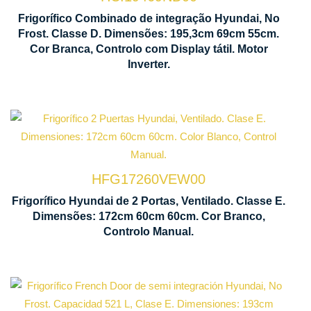
Ventilação
Frigorífico Combinado de integração Hyundai, No
Frost. Classe D. Dimensões: 195,3cm 69cm 55cm.
Multi Air
Cor Branca, Controlo com Display tátil. Motor
Flow
Inverter.
HFG17260VEW00
Tecnologia
Frigorífico Hyundai de 2 Portas, Ventilado. Classe E.
Cíclica
I
Dimensões: 172cm 60cm 60cm. Cor Branco,
Ventilada
L
Controlo Manual.