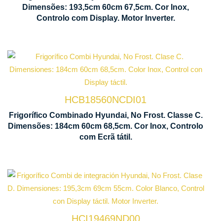
Dimensões: 193,5cm 60cm 67,5cm. Cor Inox,
Flow
L
Controlo com Display. Motor Inverter.
Tecnologia
No Frost
HCB18560NCDI01
Ventilação
Frigorífico Combinado Hyundai, No Frost. Classe C.
Multi Air
Dimensões: 184cm 60cm 68,5cm. Cor Inox, Controlo
Flow
com Ecrã tátil.
Tecnologia
No Frost
HCI19469ND00