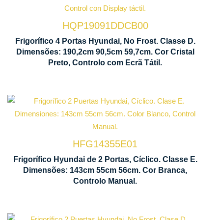
No Frost
HQP19091DDCB00
Ventilação
Frigorífico 4 Portas Hyundai, No Frost. Classe D.
Multi Air
Dimensões: 190,2cm 90,5cm 59,7cm. Cor Cristal
Flow
Preto, Controlo com Ecrã Tátil.
Tecnologia
Iluminaçã
Cíclica
LED
HFG14355E01
Manual
Baixo
Frigorífico Hyundai de 2 Portas, Cíclico. Classe E.
de
Nível
Dimensões: 143cm 55cm 56cm. Cor Branca,
Controlo
Sonoro
Controlo Manual.