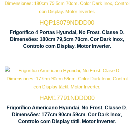
Tecnologia
M
No Frost
In
HQP18079NDDD00
Ventilação
D
Frigorífico 4 Portas Hyundai, No Frost. Classe D.
Multi Air
C
Dimensões: 180cm 79,5cm 70cm. Cor Dark Inox,
Flow
L
Controlo com Display. Motor Inverter.
Tecnologia
No Frost
HAM17791NDDD00
Ventilação
Frigorífico Americano Hyundai, No Frost. Classe D.
Multi Air
Dimensões: 177cm 90cm 59cm. Cor Dark Inox,
Flow
Controlo com Display tátil. Motor Inverter.