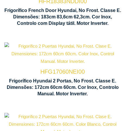
HFR18383NDDI00
Ventilação
Frigorífico French Door Hyundai, No Frost. Classe E.
Multi Air
Dimensões: 183cm 83,6cm 62,3cm. Cor Inox,
Flow
Controlo com Display tátil. Motor Inverter.
Tecnologia
No Frost
HFG17060NEI00
Manual
Frigorífico Hyundai 2 Portas, No Frost. Classe E.
Motor
de
Dimensões: 172cm 60cm 60cm. Cor Inox, Controlo
Inverter
Control
Manual. Motor Inverter.
Tecnologia