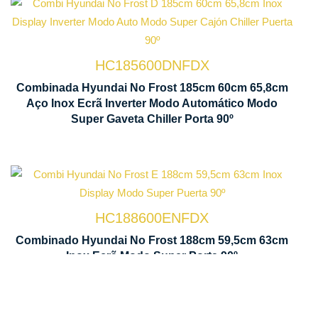
Tecnologia
M
No Frost
In
HC185600DNFDX
Ventilação
D
Combinada Hyundai No Frost 185cm 60cm 65,8cm
Multi Air
C
Aço Inox Ecrã Inverter Modo Automático Modo
Flow
L
Super Gaveta Chiller Porta 90º
Displ
HC188600ENFDX
Tecnologia
Contr
Combinado Hyundai No Frost 188cm 59,5cm 63cm
No Frost
LED
Inox Ecrã Modo Super Porta 90º