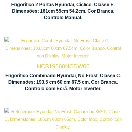
550 x 54
Frigorífico 2 Portas Hyundai, Cíclico. Classe E.
de
mm
Dimensões: 161cm 55cm 54,2cm. Cor Branca,
Controlo
Controlo Manual.
Tecnologia
M
No Frost
In
HCB19560NCDW00
Ventilação
D
Frigorífico Combinado Hyundai, No Frost. Classe C.
Multi Air
C
Dimensões: 193,5 cm 60 cm 67,5 cm. Cor Branca,
Flow
L
Controlo com Ecrã. Motor Inverter.
Ilu
Tecnologia
LE
No Frost