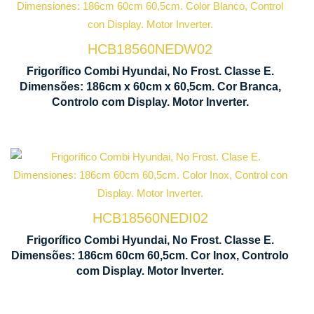
Tecnologia
Gre
No Frost
par
gar
HCB18560NEDW02
Display de
Frigorífico Combi Hyundai, No Frost. Classe E.
Controlo
Mo
Dimensões: 186cm x 60cm x 60,5cm. Cor Branca,
LED
Sup
Controlo com Display. Motor Inverter.
Tecnologia
Gre
No Frost
par
gar
HCB18560NEDI02
Display de
Frigorífico Combi Hyundai, No Frost. Classe E.
Controlo
Mo
Dimensões: 186cm 60cm 60,5cm. Cor Inox, Controlo
LED
Sup
com Display. Motor Inverter.