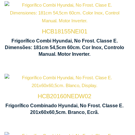
Tecnologia
No Frost
HCB18155NEI01
Manual
Frigorífico Combi Hyundai, No Frost. Classe E.
Motor
de
Dimensões: 181cm 54,5cm 60cm. Cor Inox, Controlo
Inverter
Control
Manual. Motor Inverter.
Ventil
HCB20160NEDW02
Tecnologia
Multi 
Frigorífico Combinado Hyundai, No Frost. Classe E.
No Frost
Flow
201x60x60,5cm. Branco, Ecrã.