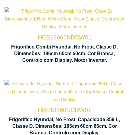
Tecnologia
No Frost
HCB18660NDDW01
Displ
Frigorífico Combi Hyundai, No Frost. Classe D.
Motor
Contr
Dimensões: 186cm 60cm 60cm. Cor Branca,
Inverter
LED
Controlo com Display. Motor Inverter.
Tecnologia
No Frost
HRF18560NDDW01
Ventilação
Frigorífico Hyundai, No Frost. Capacidade 359 L,
Multi Air
Classe D. Dimensões: 185cm 60cm 66cm. Cor
Flow
Branco, Controlo com Display.