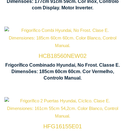
Dimensões: 177cm 91cm 59cm. Cor Inox, Controlo
Inverter
com Display. Motor Inverter.
Tecnologia
Iluminaçã
No Frost
LED
HCB18560NEW02
Manual
Baixo
Frigorífico Combinado Hyundai, No Frost. Classe E.
de
Nível
Dimensões: 185cm 60cm 60cm. Cor Vermelho,
Controlo
Sonoro
Controlo Manual.
Iluminaç
Tecnologia
LED
Cíclica
HFG16155E01
1610 x
Manual