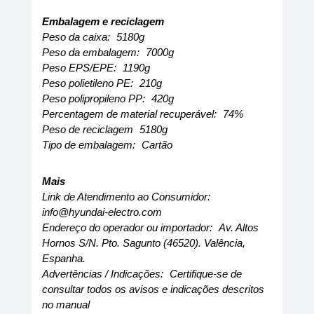
Embalagem e reciclagem
Peso da caixa:
5180g
Peso da embalagem:
7000g
Peso EPS/EPE:
1190g
Peso polietileno PE:
210g
Peso polipropileno PP:
420g
Percentagem de material recuperável:
74%
Peso de reciclagem
5180g
Tipo de embalagem:
Cartão
Mais
Link de Atendimento ao Consumidor:
info@hyundai-electro.com
Endereço do operador ou importador:
Av. Altos
Hornos S/N. Pto. Sagunto (46520). Valência,
Espanha.
Advertências / Indicações:
Certifique-se de
consultar todos os avisos e indicações descritos
no manual