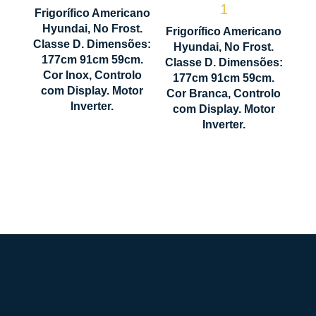
Controlo
1
Ecrã de
Frigorífico Americano
LED
Controlo
Hyundai, No Frost.
Frigorífico Americano
1770
Classe D. Dimensões:
Táctil
LED
Hyundai, No Frost.
x 910
177cm 91cm 59cm.
Classe D. Dimensões:
Táctil
x 590
Cor Inox, Controlo
Modo
177cm 91cm 59cm.
mm
com Display. Motor
Cor Branca, Controlo
Super
Modo
Inverter.
com Display. Motor
Super
Inverter.