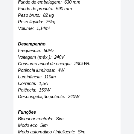
Fundo de embalagem:
630 mm
Fundo de produto:
590 mm
Peso bruto:
82 kg
Peso líquido:
75kg
Volume:
1,14m³
Desempenho
Frequência:
50Hz
Voltagem (máx.):
240V
Consumo anual de energia:
230kWh
Potência luminosa:
4W
Luminância:
110lm
Corrente:
1,5A
Potência:
150W
Descongelação potente:
240W
Funções
Bloquear controlo:
Sim
Modo eco
Sim
Modo automático / Inteligente
Sim