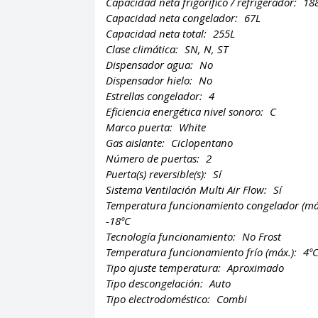
Capacidad neta frigorífico / refrigerador:
18
Capacidad neta congelador:
67L
Capacidad neta total:
255L
Clase climática:
SN, N, ST
Dispensador agua:
No
Dispensador hielo:
No
Estrellas congelador:
4
Eficiencia energética nivel sonoro:
C
Marco puerta:
White
Gas aislante:
Ciclopentano
Número de puertas:
2
Puerta(s) reversible(s):
Sí
Sistema Ventilación Multi Air Flow:
Sí
Temperatura funcionamiento congelador (má
-18ºC
Tecnología funcionamiento:
No Frost
Temperatura funcionamiento frío (máx.):
4º
Tipo ajuste temperatura:
Aproximado
Tipo descongelación:
Auto
Tipo electrodoméstico:
Combi