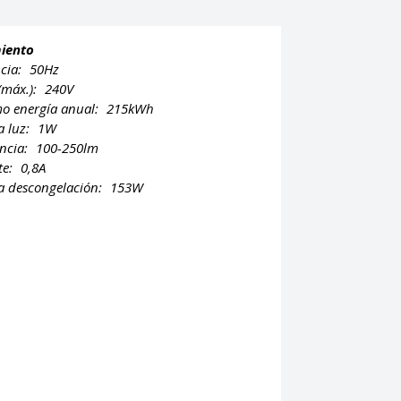
iento
cia:
50Hz
 (máx.):
240V
o energía anual:
215kWh
a luz:
1W
ncia:
100-250lm
te:
0,8A
a descongelación:
153W