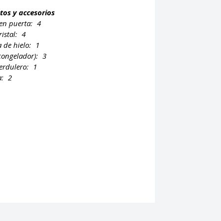
tos y accesorios
en puerta:
4
ristal:
4
 de hielo:
1
congelador):
3
erdulero:
1
a:
2