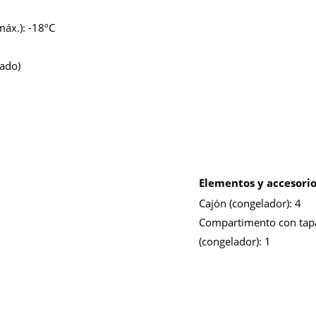
máx.):
-18ºC
rado)
Elementos y accesori
Cajón (congelador):
4
Compartimento con tap
(congelador):
1