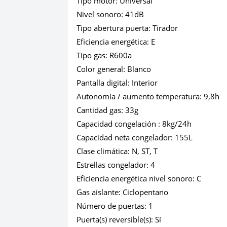
Tipo motor:
Universal
Nivel sonoro:
41dB
Tipo abertura puerta:
Tirador
Eficiencia energética:
E
Tipo gas:
R600a
Color general:
Blanco
Pantalla digital:
Interior
Autonomía / aumento temperatura:
9,8h
Cantidad gas:
33g
Capacidad congelación :
8kg/24h
Capacidad neta congelador:
155L
Clase climática:
N, ST, T
Estrellas congelador:
4
Eficiencia energética nivel sonoro:
C
Gas aislante:
Ciclopentano
Número de puertas:
1
Puerta(s) reversible(s):
Sí