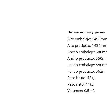
Dimensiones y pesos
Alto embalaje:
1498m
Alto producto:
1434m
Ancho embalaje:
580m
Ancho producto:
550m
Fondo embalaje:
580m
Fondo producto:
562m
Peso bruto:
48kg
Peso neto:
44kg
Volumen:
0,5m3