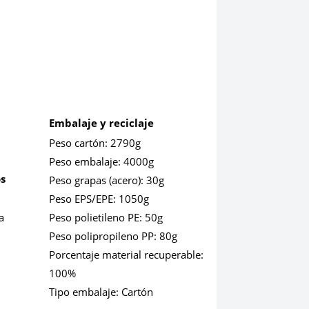
Embalaje y reciclaje
Peso cartón:
2790g
Peso embalaje:
4000g
os
Peso grapas (acero):
30g
Peso EPS/EPE:
1050g
a
Peso polietileno PE:
50g
Peso polipropileno PP:
80g
Porcentaje material recuperable:
100%
Tipo embalaje:
Cartón