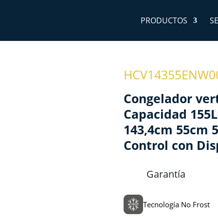
PRODUCTOS
S
HCV14355ENW0
Congelador vert
Capacidad 155L,
143,4cm 55cm 5
Control con Dis
Garantía
Tecnología No Frost