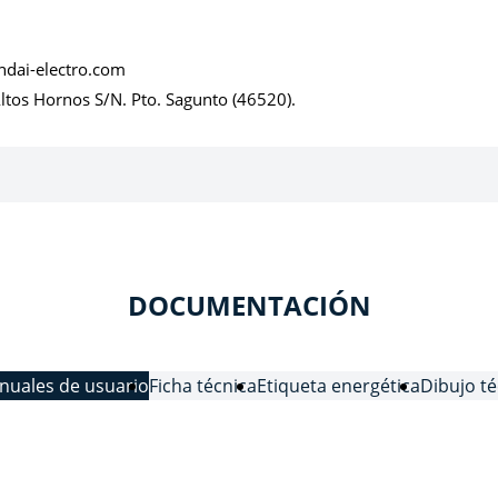
dai-electro.com
Altos Hornos S/N. Pto. Sagunto (46520).
DOCUMENTACIÓN
nuales de usuario
Ficha técnica
Etiqueta energética
Dibujo t