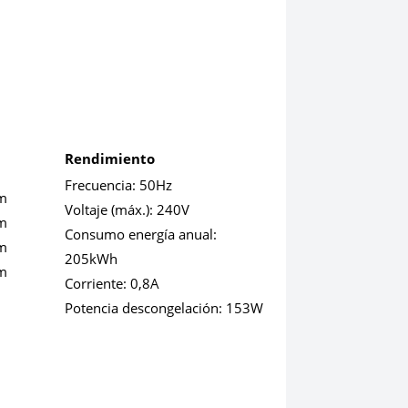
m
Rendimiento
m
Frecuencia:
50Hz
m
Voltaje (máx.):
240V
m
Consumo energía anual:
m
205kWh
m
Corriente:
0,8A
Potencia descongelación:
153W