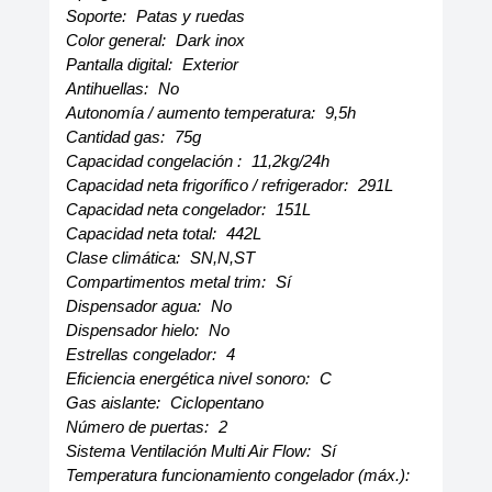
Soporte:
Patas y ruedas
Color general:
Dark inox
Pantalla digital:
Exterior
Antihuellas:
No
Autonomía / aumento temperatura:
9,5h
Cantidad gas:
75g
Capacidad congelación :
11,2kg/24h
Capacidad neta frigorífico / refrigerador:
291L
Capacidad neta congelador:
151L
Capacidad neta total:
442L
Clase climática:
SN,N,ST
Compartimentos metal trim:
Sí
Dispensador agua:
No
Dispensador hielo:
No
Estrellas congelador:
4
Eficiencia energética nivel sonoro:
C
Gas aislante:
Ciclopentano
Número de puertas:
2
Sistema Ventilación Multi Air Flow:
Sí
Temperatura funcionamiento congelador (máx.):