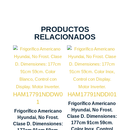
PRODUCTOS
RELACIONADOS
Tecnología
Tecnología
No Frost
No Frost
Motor
Motor
Inverter
HAM17791NDDW0
HAM17791NDDI01
Inverter
1
Control
Frigorífico Americano
Control
Display
Hyundai, No Frost.
Frigorífico Americano
Display
Clase D. Dimensiones:
LED táctil
Hyundai, No Frost.
177cm 91cm 59cm.
Clase D. Dimensiones:
LED táctil
Color Inox, Control
Modo