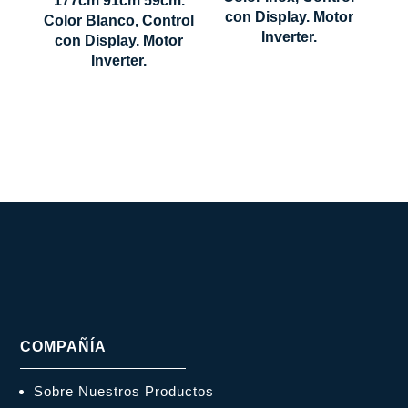
177cm 91cm 59cm.
1770 x 910
con Display. Motor
Color Blanco, Control
Modo
Super
Inverter.
x 590 mm
con Display. Motor
Super
Inverter.
COMPAÑÍA
Sobre Nuestros Productos