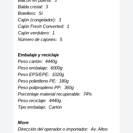
Balcón en puerta:
3
Balda cristal:
3
Botellero:
Sí
Cajón (congelador):
3
Cajón Fresh Converted:
1
Cajón verdulero:
1
Número de cajones:
5
Embalaje y reciclaje
Peso cartón:
4440g
Peso embalaje:
6000g
Peso EPS/EPE:
1020g
Peso polietileno PE:
180g
Peso polipropileno PP:
360g
Porcentaje material recuperable:
74%
Peso reciclaje:
4440g
Tipo embalaje:
Cartón
More
Dirección del operador o importador:
Av. Altos