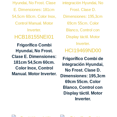
No Frost
No Frost
Ventilación
Motor
Multi Air
Inverter
Flow
HCB18155NEI01
Control
Motor
Manual
Frigorífico Combi
Inverter
HCI19469ND00
Hyundai, No Frost.
Cajón
Clase E. Dimensiones:
Frigorífico Combi de
Control
1810 x 545
181cm 54,5cm 60cm.
Control
integración Hyundai,
Display
x 600 mm
Color Inox, Control
humedad
No Frost. Clase D.
LED táctil
Manual. Motor Inverter.
Dimensiones: 195,3cm
69cm 55cm. Color
1953 x 690
Blanco, Control con
x 550 mm
Display táctil. Motor
Inverter.