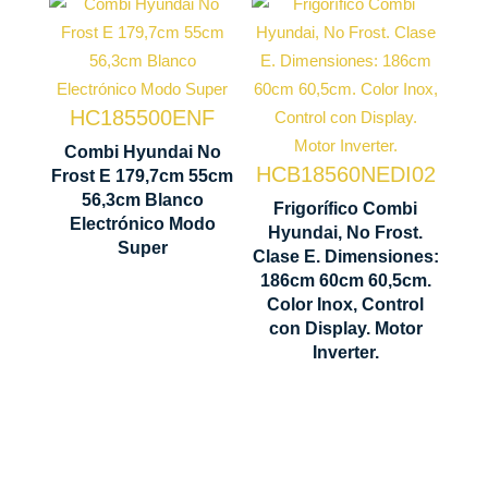
Tecnología
Tecnología
No Frost
No Frost
Ventilación
Modo Super
HC185500ENF
Control
Multi Air
Congelación
Display
Combi Hyundai No
Flow
HCB18560NEDI02
Frost E 179,7cm 55cm
LED
1797 x 550
56,3cm Blanco
Control
Frigorífico Combi
x 563 mm
Electrónico Modo
Rejilla
Electrónico
Hyundai, No Frost.
Super
Clase E. Dimensiones:
Botellero
186cm 60cm 60,5cm.
Color Inox, Control
Modo
con Display. Motor
Super
Inverter.