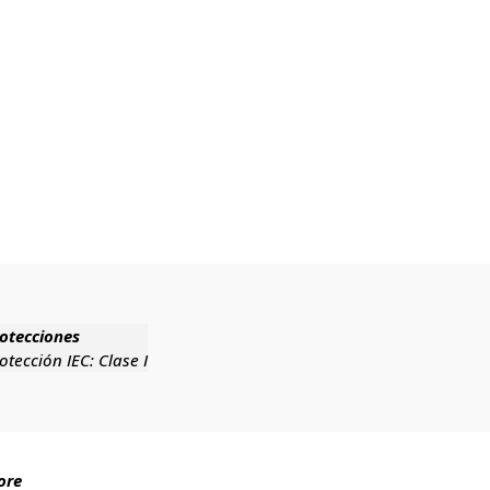
otecciones
otección IEC:
Clase I
ore