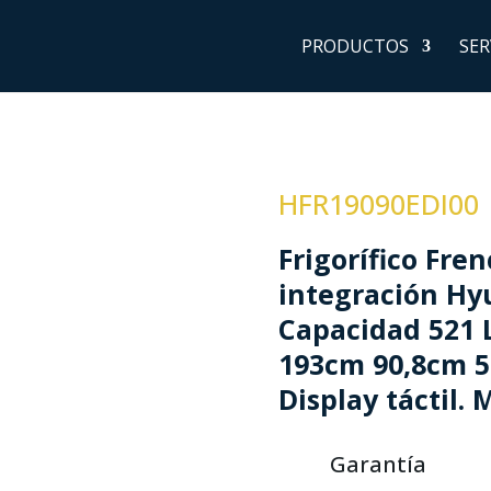
PRODUCTOS
SER
HFR19090EDI00
Frigorífico Fre
integración Hyu
Capacidad 521 L
193cm 90,8cm 5
Display táctil. 
Garantía