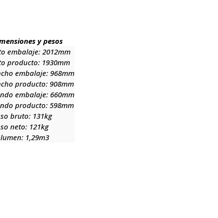
mensiones y pesos
to embalaje:
2012mm
to producto:
1930mm
ncho embalaje:
968mm
ncho producto:
908mm
ondo embalaje:
660mm
ondo producto:
598mm
so bruto:
131kg
so neto:
121kg
olumen:
1,29m3