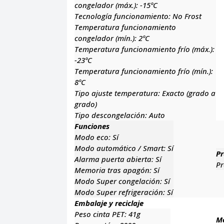
congelador (máx.):
-15ºC
Tecnología funcionamiento:
No Frost
Temperatura funcionamiento
congelador (mín.):
2ºC
Temperatura funcionamiento frío (máx.):
-23ºC
Temperatura funcionamiento frío (mín.):
8ºC
Tipo ajuste temperatura:
Exacto (grado a
grado)
Tipo descongelación:
Auto
Funciones
Modo eco:
Sí
Modo automático / Smart:
Sí
Pr
Alarma puerta abierta:
Sí
Pr
Memoria tras apagón:
Sí
Modo Super congelación:
Sí
Modo Super refrigeración:
Sí
Embalaje y reciclaje
Peso cinta PET:
41g
M