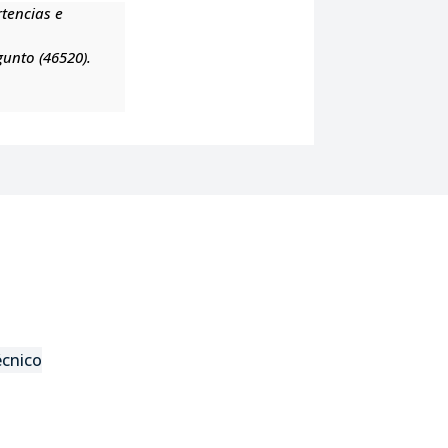
rtencias e
gunto (46520).
écnico