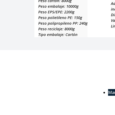
Peso cartón:
8000g
Ad
Peso embalaje:
10000g
in
Peso EPS/EPE:
2200g
Di
Peso polietileno PE:
150g
Va
Peso polipropileno PP:
240g
Li
Peso reciclaje:
8000g
Tipo embalaje:
Cartón
Man