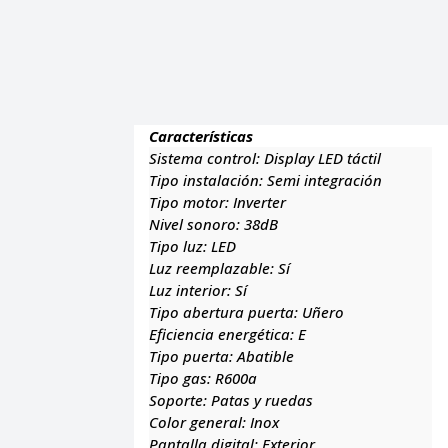
Características
Sistema control:
Display LED táctil
Tipo instalación:
Semi integración
Tipo motor:
Inverter
Nivel sonoro:
38dB
Tipo luz:
LED
Luz reemplazable:
Sí
Luz interior:
Sí
Tipo abertura puerta:
Uñero
Eficiencia energética:
E
Tipo puerta:
Abatible
Tipo gas:
R600a
Soporte:
Patas y ruedas
Color general:
Inox
Pantalla digital:
Exterior