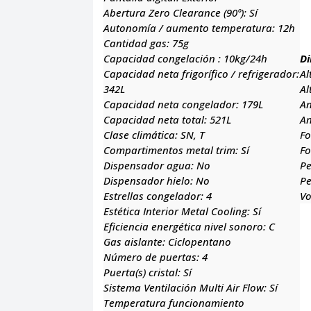
Abertura Zero Clearance (90º):
Sí
Autonomía / aumento temperatura:
12h
Cantidad gas:
75g
Capacidad congelación :
10kg/24h
Di
Capacidad neta frigorífico / refrigerador:
Al
342L
Al
Capacidad neta congelador:
179L
A
Capacidad neta total:
521L
A
Clase climática:
SN, T
F
Compartimentos metal trim:
Sí
F
Dispensador agua:
No
Pe
Dispensador hielo:
No
Pe
Estrellas congelador:
4
V
Estética Interior Metal Cooling:
Sí
Eficiencia energética nivel sonoro:
C
Gas aislante:
Ciclopentano
Número de puertas:
4
Puerta(s) cristal:
Sí
Sistema Ventilación Multi Air Flow:
Sí
Temperatura funcionamiento