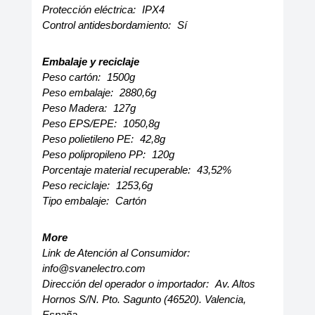
Protección eléctrica:
IPX4
Control antidesbordamiento:
Sí
Embalaje y reciclaje
Peso cartón:
1500g
Peso embalaje:
2880,6g
Peso Madera:
127g
Peso EPS/EPE:
1050,8g
Peso polietileno PE:
42,8g
Peso polipropileno PP:
120g
Porcentaje material recuperable:
43,52%
Peso reciclaje:
1253,6g
Tipo embalaje:
Cartón
More
Link de Atención al Consumidor:
info@svanelectro.com
Dirección del operador o importador:
Av. Altos
Hornos S/N. Pto. Sagunto (46520). Valencia,
España.