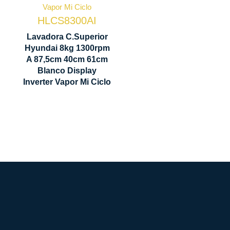
Control
Display
HLCS8300AI
Centrifugado
LED
Lavadora C.Superior
1300 rpm
Hyundai 8kg 1300rpm
875 x 400 x
A 87,5cm 40cm 61cm
Motor
610 mm
Blanco Display
Inverter
Inverter Vapor Mi Ciclo