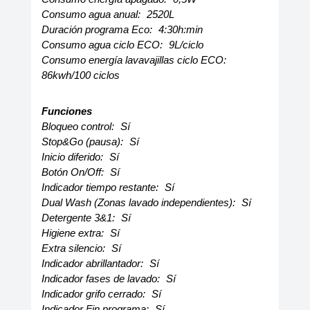
Consumo agua anual:
2520L
Duración programa Eco:
4:30h:min
Consumo agua ciclo ECO:
9L/ciclo
Consumo energía lavavajillas ciclo ECO:
86kwh/100 ciclos
Funciones
Bloqueo control:
Sí
Stop&Go (pausa):
Sí
Inicio diferido:
Sí
Botón On/Off:
Sí
Indicador tiempo restante:
Sí
Dual Wash (Zonas lavado independientes):
Sí
Detergente 3&1:
Sí
Higiene extra:
Sí
Extra silencio:
Sí
Indicador abrillantador:
Sí
Indicador fases de lavado:
Sí
Indicador grifo cerrado:
Sí
Indicador Fin programa:
Sí