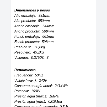
Dimensiones y pesos
Alto embalaje:
881mm
Alto producto:
850mm
Ancho embalaje:
644mm
Ancho producto:
598mm
Fondo embalaje:
661mm
Fondo producto:
598mm
Peso bruto:
50,8kg
Peso neto:
49,2kg
Volumen:
0,37503m3
Rendimiento
Frecuencia:
50Hz
Voltaje (máx.):
240V
Consumo energía anual:
241kWh
Potencia:
100W
Presión agua (máx.):
1MPa
Presión agua (mín.):
0,03Mpa
Consumo energía apagado:
0,5W