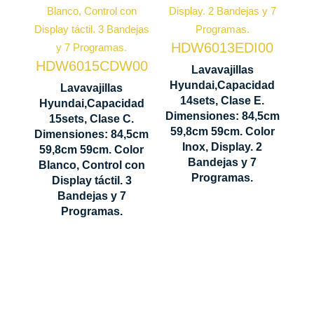
Nº bandejas
3
Nº bandejas
HDW6013EDI00
2
Secado
HDW6015CDW00
Lavavajillas
Residual
Control
Hyundai,Capacidad
Lavavajillas
Display
14sets, Clase E.
Hyundai,Capacidad
Control
Dimensiones: 84,5cm
LED
15sets, Clase C.
Display
59,8cm 59cm. Color
Dimensiones: 84,5cm
LED táctil
Inox, Display. 2
Secado
59,8cm 59cm. Color
Bandejas y 7
Blanco, Control con
Residual
845 x 598 x
Programas.
Display táctil. 3
590 mm
Bandejas y 7
Programas.