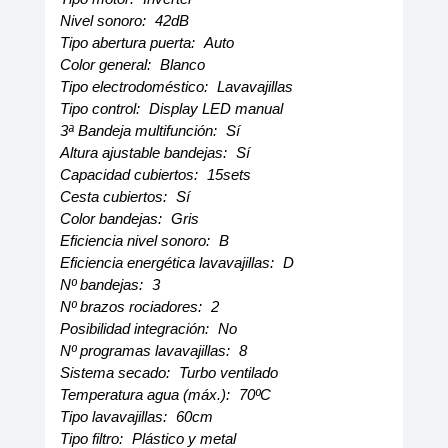
Nivel sonoro:
42dB
Tipo abertura puerta:
Auto
Color general:
Blanco
Tipo electrodoméstico:
Lavavajillas
Tipo control:
Display LED manual
3ª Bandeja multifunción:
Sí
Altura ajustable bandejas:
Sí
Capacidad cubiertos:
15sets
Cesta cubiertos:
Sí
Color bandejas:
Gris
Eficiencia nivel sonoro:
B
Eficiencia energética lavavajillas:
D
Nº bandejas:
3
Nº brazos rociadores:
2
Posibilidad integración:
No
Nº programas lavavajillas:
8
Sistema secado:
Turbo ventilado
Temperatura agua (máx.):
70ºC
Tipo lavavajillas:
60cm
Tipo filtro:
Plástico y metal