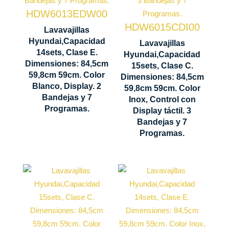
HDW6013EDW00
2
Control
HDW6015CDI00
Lavavajillas
Display
Control
Hyundai,Capacidad
Lavavajillas
LED táctil
Display
14sets, Clase E.
Hyundai,Capacidad
Dimensiones: 84,5cm
LED
15sets, Clase C.
Secado
59,8cm 59cm. Color
Dimensiones: 84,5cm
845 x 598 x
Residual
Blanco, Display. 2
Secado
59,8cm 59cm. Color
590 mm
Bandejas y 7
Inox, Control con
Residual
845 x 598 x
Programas.
Display táctil. 3
590 mm
Bandejas y 7
Programas.
Capacidad
cubiertos
Capacidad
15 sets
cubiertos
14 sets