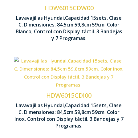
HDW6015CDW00
Con
Nº bandejas 3
Lavavajillas Hyundai,Capacidad 15sets, Clase
C. Dimensiones: 84,5cm 59,8cm 59cm. Color
845
Blanco, Control con Display táctil. 3 Bandejas
Secado Residual
y 7 Programas.
Capacidad cubiertos 15 sets
HDW6015CDI00
Sec
Nº bandejas 3
Lavavajillas Hyundai,Capacidad 15sets, Clase
C. Dimensiones: 84,5cm 59,8cm 59cm. Color
845
Inox, Control con Display táctil. 3 Bandejas y 7
Control Display LED táctil
Programas.