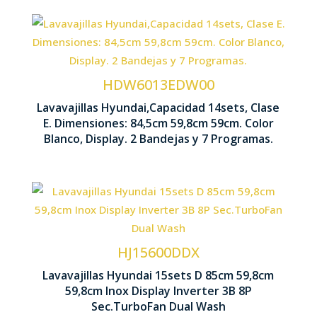
Capacidad cubiertos 14 sets
Sec
Nº bandejas 2
HDW6013EDW00
Lavavajillas Hyundai,Capacidad 14sets, Clase
845
E. Dimensiones: 84,5cm 59,8cm 59cm. Color
Control Display LED
Blanco, Display. 2 Bandejas y 7 Programas.
Capacidad cubiertos 15 sets
Con
Nº bandejas 3
HJ15600DDX
Lavavajillas Hyundai 15sets D 85cm 59,8cm
850
59,8cm Inox Display Inverter 3B 8P
Motor Inverter
Sec.TurboFan Dual Wash