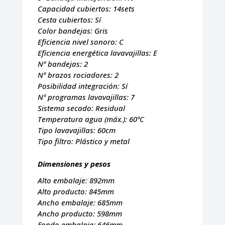
Capacidad cubiertos:
14sets
Cesta cubiertos:
Sí
Color bandejas:
Gris
Eficiencia nivel sonoro:
C
Eficiencia energética lavavajillas:
E
Nº bandejas:
2
Nº brazos rociadores:
2
Posibilidad integración:
Sí
Nº programas lavavajillas:
7
Sistema secado:
Residual
Temperatura agua (máx.):
60ºC
Tipo lavavajillas:
60cm
Tipo filtro:
Plástico y metal
Dimensiones y pesos
Alto embalaje:
892mm
Alto producto:
845mm
Ancho embalaje:
685mm
Ancho producto:
598mm
Fondo embalaje:
646mm