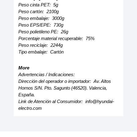
Peso cinta PET:
5g
Peso cartón:
2100g
Peso embalaje:
3000g
Peso EPS/EPE:
730g
Peso polietileno PE:
26g
Porcentaje material recuperable:
75%
Peso reciclaje:
2244g
Tipo embalaje:
Cartón
More
Advertencias / Indicaciones:
Dirección del operador o importador:
Av. Altos
Hornos S/N. Pto. Sagunto (46520). Valencia,
España.
Link de Atención al Consumidor:
info@hyundai-
electro.com