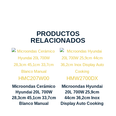
PRODUCTOS
RELACIONADOS
Microondas
Cerámico
Capacidad
Potencia
Capacidad
20 Litros
HMC207W00
HMW2700DX
700 W
20 Litros
Control
Microondas Cerámico
Microondas Hyundai
283 x 451 x
Hyundai 20L 700W
20L 700W 25,9cm
Control
Display
337 mm
28,3cm 45,1cm 33,7cm
44cm 36,2cm Inox
Manual
LED
Blanco Manual
Display Auto Cooking