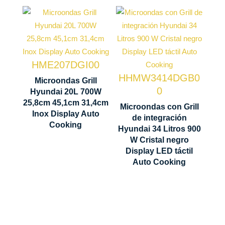
Microondas
Microondas
Grill
Grill
Capacidad
Capacidad
Potencia
HME207DGI00
20 Litros
34 Litros
700 W
HHMW3414DGB0
Microondas Grill
0
Control
Hyundai 20L 700W
Potencia
258 x 451 x
25,8cm 45,1cm 31,4cm
Display
900 W
Microondas con Grill
314 mm
Inox Display Auto
LED
de integración
Cooking
Control
Hyundai 34 Litros 900
W Cristal negro
Display
Display LED táctil
LED táctil
Auto Cooking