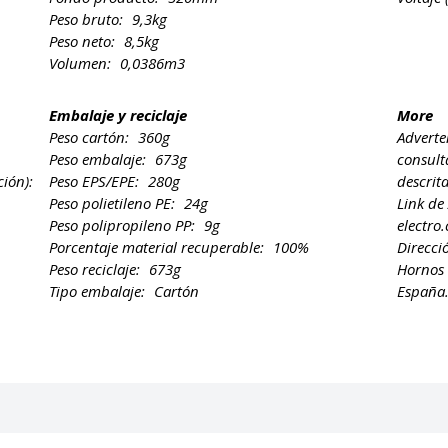
Peso bruto:
9,3kg
Peso neto:
8,5kg
Volumen:
0,0386m3
Embalaje y reciclaje
More
Peso cartón:
360g
Adverte
Peso embalaje:
673g
consult
ión):
Peso EPS/EPE:
280g
descrit
Peso polietileno PE:
24g
Link de
Peso polipropileno PP:
9g
electro
Porcentaje material recuperable:
100%
Direcci
Peso reciclaje:
673g
Hornos 
Tipo embalaje:
Cartón
España