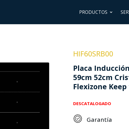
PRODUCTOS
SER
HIF60SRB00
Placa Inducció
59cm 52cm Crist
Flexizone Keep
DESCATALOGADO
Garantía