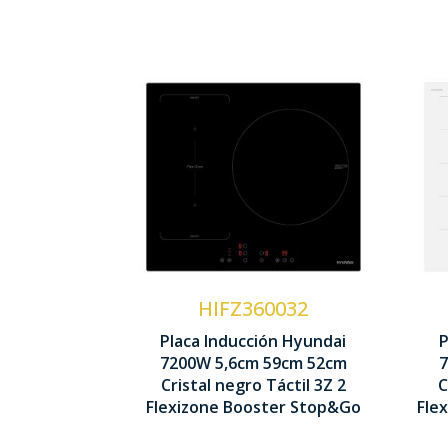
Zonas cocción 3
Potencia 7,20 kW
Control Táctil
HIFZ360032
Flexizone Doble
Placa Inducción Hyundai
P
7200W 5,6cm 59cm 52cm
7
56 x 590 x 520 mm
Cristal negro Táctil 3Z 2
C
Flexizone Booster Stop&Go
Fle