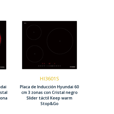
Zonas cocción 3
Potencia 6,68 kW
Control Slider
táctil
Función Keep
HI3601S
Warm
ndai
Placa de Inducción Hyundai 60
stal
cm 3 zonas con Cristal negro
62 x 590 x 520 mm
rona
Slider táctil Keep warm
Stop&Go