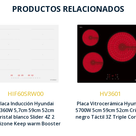
PRODUCTOS RELACIONADOS
Zonas cocción 3
Zonas cocción 4
Potencia 5,70 kW
Potencia 7,36 kW
Control Táctil
Control Slider
táctil
Corona Triple
HIF60SRW00
HV3601
Flexizone Doble
laca Inducción Hyundai
Placa Vitrocerámica Hyu
50 x 590 x 520 mm
360W 5,7cm 59cm 52cm
5700W 5cm 59cm 52cm Cri
57 x 590 x 520 mm
ristal blanco Slider 4Z 2
negro Táctil 3Z Triple Co
xizone Keep warm Booster