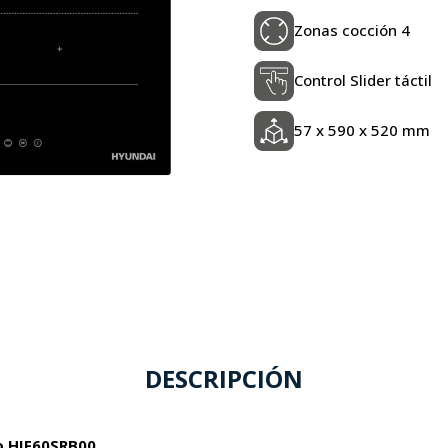
Zonas cocción 4
Control Slider táctil
57 x 590 x 520 mm
DESCRIPCIÓN
o HIF60SRB00.