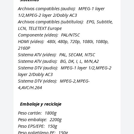
Archivos compatibles (audio):
MPEG-1 layer
1/2,MPEG-2 layer 2/Dobly AC3
Archivos compatibles (subtítulos):
EPG, Subtitle,
LCN, TELETEXT Europe
Componente (vídeo):
PAL/NTSC
HDMI (vídeo):
480i, 480p, 720p, 1080i, 1080p,
2160P
Sistema ATV (vídeo):
PAL, SECAM, NTSC
Sistema ATV (audio):
BG, DK, I, L, M/N,A2
Sistema DTV (audio):
MPEG-1 layer 1/2,MPEG-2
layer 2/Dobly AC3
Sistema DTV (vídeo):
MPEG-2,MPEG-
4,AVC/H.264
Embalaje y reciclaje
Peso cartón:
1800g
Peso embalaje:
2200g
Peso EPS/EPE:
150g
Peso polietileno PE:
150g