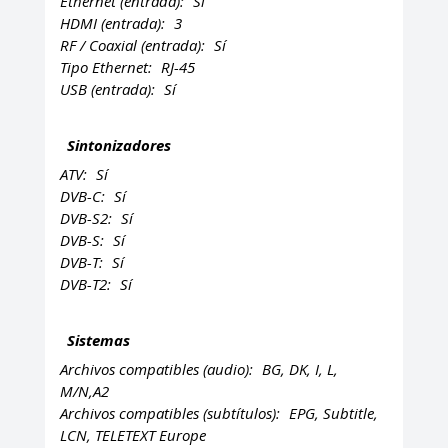
Ethernet (entrada):
Sí
HDMI (entrada):
3
RF / Coaxial (entrada):
Sí
Tipo Ethernet:
RJ-45
USB (entrada):
Sí
Sintonizadores
ATV:
Sí
DVB-C:
Sí
DVB-S2:
Sí
DVB-S:
Sí
DVB-T:
Sí
DVB-T2:
Sí
Sistemas
Archivos compatibles (audio):
BG, DK, I, L,
M/N,A2
Archivos compatibles (subtítulos):
EPG, Subtitle,
LCN, TELETEXT Europe