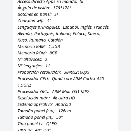
Acceso directo Apps en mando:
Sí
Ángulo de visión:
178*178º
Botones en panel:
Sí
Conexión wifi:
Sí
Lenguajes principales:
Español, Inglés, Francés,
Alemán, Portugués, Italiano, Polaco, Sueco,
Ruso, Rumano, Catalán
Memoria RAM:
1,5GB
Memoria ROM:
8GB
Nº altavoces:
2
Nº lenguajes:
11
Proporción resolución:
3840x2160px
Procesador CPU:
Quad core ARM Cortex-A55
1.9GHz
Procesador GPU:
ARM Mali-G31 MP2
Resolución máx.:
4k Ultra HD
Sistema operativo:
Android
Tamaño panel (cm):
126cm
Tamaño panel (in):
50''
Tipo panel tv:
QLED
Tipo TV:
48''~50''