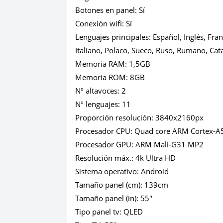
Botones en panel:
Sí
Conexión wifi:
Sí
Lenguajes principales:
Español, Inglés, Fra
Italiano, Polaco, Sueco, Ruso, Rumano, Cat
Memoria RAM:
1,5GB
Memoria ROM:
8GB
Nº altavoces:
2
Nº lenguajes:
11
Proporción resolución:
3840x2160px
Procesador CPU:
Quad core ARM Cortex-A
Procesador GPU:
ARM Mali-G31 MP2
Resolución máx.:
4k Ultra HD
Sistema operativo:
Android
Tamaño panel (cm):
139cm
Tamaño panel (in):
55''
Tipo panel tv:
QLED