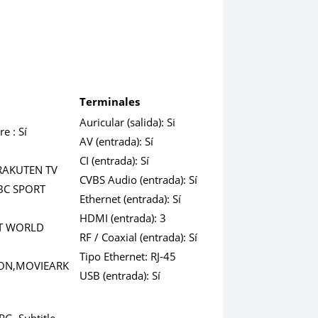
Terminales
Auricular (salida):
Si
re :
Sí
AV (entrada):
Sí
CI (entrada):
Sí
AKUTEN TV
CVBS Audio (entrada):
Sí
BC SPORT
Ethernet (entrada):
Sí
HDMI (entrada):
3
TRT WORLD
RF / Coaxial (entrada):
Sí
Tipo Ethernet:
RJ-45
ON,MOVIEARK
USB (entrada):
Sí