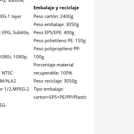
PG, Subtitle,
Embalaje y reciclaje
EG-1 layer
Peso cartón:
2400g
Peso embalaje:
3050g
):
EPG, Subtitle,
Peso EPS/EPE:
400g
Peso polietileno PE:
150g
Peso polipropileno PP:
1080i, 1080p,
100g
Porcentaje material
, NTSC
recuperable:
100%
, M/N,A2
Peso reciclaje:
3050g
er 1/2,MPEG-2
Tipo embalaje:
carton+EPS+PE/PP/Plastic
EG-