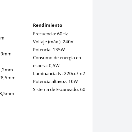
Rendimiento
Frecuencia:
60Hz
mm
Voltaje (máx.):
240V
m
Potencia:
135W
9,9mm
Consumo de energía en
espera:
0,5W
1,2mm
Luminancia tv:
220cd/m2
28,5mm
Potencia altavoz:
10W
Sistema de Escaneado:
60
28,5mm