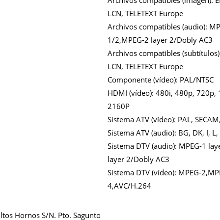
Archivos compatibles (imagen):
E
LCN, TELETEXT Europe
Archivos compatibles (audio):
MP
1/2,MPEG-2 layer 2/Dobly AC3
Archivos compatibles (subtítulos
LCN, TELETEXT Europe
Componente (vídeo):
PAL/NTSC
HDMI (vídeo):
480i, 480p, 720p, 
2160P
Sistema ATV (vídeo):
PAL, SECAM
Sistema ATV (audio):
BG, DK, I, L
Sistema DTV (audio):
MPEG-1 lay
layer 2/Dobly AC3
Sistema DTV (vídeo):
MPEG-2,MP
4,AVC/H.264
Altos Hornos S/N. Pto. Sagunto