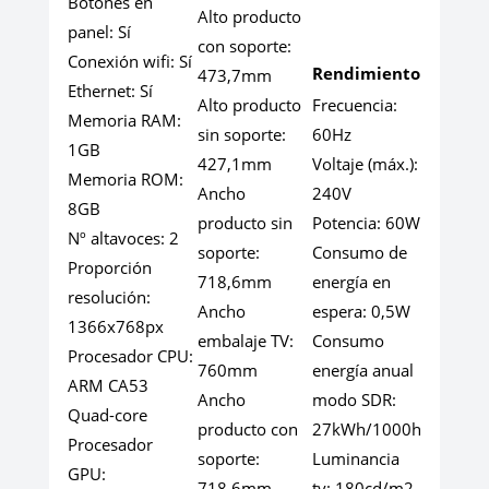
Botones en
Alto producto
panel:
Sí
con soporte:
Conexión wifi:
Sí
Rendimiento
473,7mm
Ethernet:
Sí
Alto producto
Frecuencia:
Memoria RAM:
sin soporte:
60Hz
1GB
427,1mm
Voltaje (máx.):
Memoria ROM:
Ancho
240V
8GB
producto sin
Potencia:
60W
Nº altavoces:
2
soporte:
Consumo de
Proporción
718,6mm
energía en
resolución:
Ancho
espera:
0,5W
1366x768px
embalaje TV:
Consumo
Procesador CPU:
760mm
energía anual
ARM CA53
Ancho
modo SDR:
Quad-core
producto con
27kWh/1000h
Procesador
soporte:
Luminancia
GPU:
718,6mm
tv:
180cd/m2