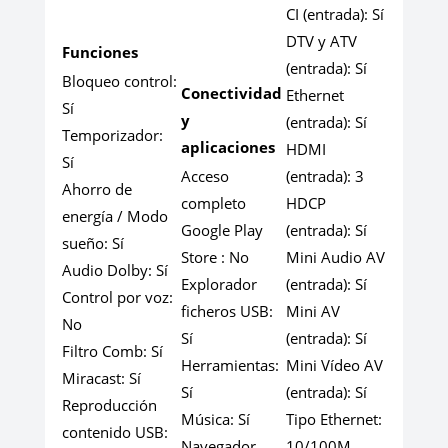
CI (entrada):
Sí
DTV y ATV
Funciones
(entrada):
Sí
Bloqueo control:
Conectividad
Ethernet
Sí
y
(entrada):
Sí
Temporizador:
aplicaciones
HDMI
Sí
Acceso
(entrada):
3
Ahorro de
completo
HDCP
energía / Modo
Google Play
(entrada):
Sí
sueño:
Sí
Store :
No
Mini Audio AV
Audio Dolby:
Sí
Explorador
(entrada):
Sí
Control por voz:
ficheros USB:
Mini AV
No
Sí
(entrada):
Sí
Filtro Comb:
Sí
Herramientas:
Mini Vídeo AV
Miracast:
Sí
Sí
(entrada):
Sí
Reproducción
Música:
Sí
Tipo Ethernet:
contenido USB:
Navegador
10/100M