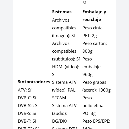
Sí
Sistemas
Embalaje y
reciclaje
Archivos
compatibles
Peso cinta
(imagen):
Sí
PET:
2g
Archivos
Peso cartón:
compatibles
800g
(subtítulos):
Sí
Peso
HDMI (vídeo):
embalaje:
Sí
960g
Sintonizadores
Sistema ATV
Peso grapas
ATV:
Sí
(vídeo):
PAL
(acero):
1300g
DVB-C:
Sí
SECAM
Peso
DVB-S2:
Sí
Sistema ATV
poliolefina
DVB-S:
Sí
(audio):
PO:
3g
DVB-T:
Sí
BG/DK/I
Peso EPS/EPE:
DVB-T2:
Sí
Sistema DTV
160g