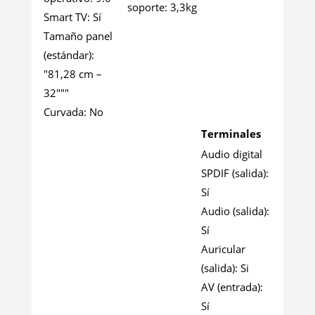
soporte:
3,3kg
Smart TV:
Sí
Tamaño panel
(estándar):
"81,28 cm –
32"""
Curvada:
No
Terminales
Audio digital
SPDIF (salida):
Sí
Audio (salida):
Sí
Auricular
(salida):
Si
AV (entrada):
Sí