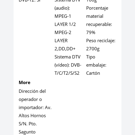
(audio):
Porcentaje
MPEG-1
material
LAYER 1/2
recuperable:
MPEG-2
79%
LAYER
Peso reciclaje:
2,DD,DD+
2700g
Sistema DTV
Tipo
(vídeo):
DVB-
embalaje:
T/C/T2/S/S2
Cartón
More
Dirección del
operador o
importador:
Av.
Altos Hornos
S/N. Pto.
Sagunto