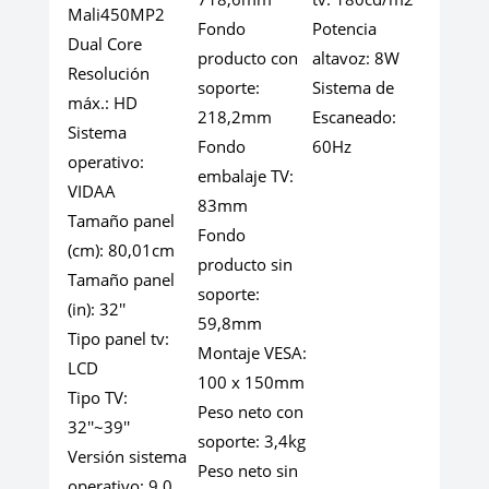
Mali450MP2
Fondo
Potencia
Dual Core
producto con
altavoz:
8W
Resolución
soporte:
Sistema de
máx.:
HD
218,2mm
Escaneado:
Sistema
Fondo
60Hz
operativo:
embalaje TV:
VIDAA
83mm
Tamaño panel
Fondo
(cm):
80,01cm
producto sin
Tamaño panel
soporte:
(in):
32''
59,8mm
Tipo panel tv:
Montaje VESA:
LCD
100 x 150mm
Tipo TV:
Peso neto con
32''~39''
soporte:
3,4kg
Versión sistema
Peso neto sin
operativo:
9.0