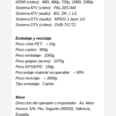
HDMI (vídeo):
480i, 480p, 720p, 1080i, 1080p
Sistema ATV (vídeo):
PAL,SECAM
Sistema ATV (audio):
BG, DK, I, L/L
Sistema DTV (audio):
MPEG-1 layer 1/2
Sistema DTV (vídeo):
DVB-T/C/T2
Embalaje y reciclaje
Peso cinta PET:
＜10g
Peso cartón:
900g
Peso embalaje:
1065g
Peso grapas (acero):
1070g
Peso EPS/EPE:
158g
Porcentaje material recuperable:
＞90%
Peso reciclaje:
＞3000g
Tipo embalaje:
Cartón
More
Dirección del operador o importador:
Av. Altos
Hornos S/N. Pto. Sagunto (46520). Valencia,
España.