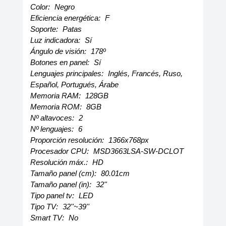
Color:
Negro
Eficiencia energética:
F
Soporte:
Patas
Luz indicadora:
Sí
Ángulo de visión:
178º
Botones en panel:
Sí
Lenguajes principales:
Inglés, Francés, Ruso,
Español, Portugués, Árabe
Memoria RAM:
128GB
Memoria ROM:
8GB
Nº altavoces:
2
Nº lenguajes:
6
Proporción resolución:
1366x768px
Procesador CPU:
MSD3663LSA-SW-DCLOT
Resolución máx.:
HD
Tamaño panel (cm):
80.01cm
Tamaño panel (in):
32''
Tipo panel tv:
LED
Tipo TV:
32''~39''
Smart TV:
No