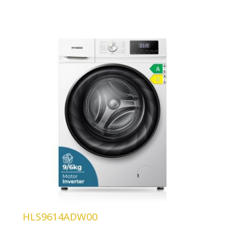
Capacidad carga 9/6 kg
Centrifugado 1400 rpm
Motor Inverter
Control Display LED
HLS9614ADW00