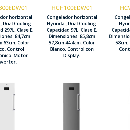
Cíclica
ecnología
300EDW01
HCH100EDW01
HC
íclica
C
Sistema Dual
dor horizontal
Congelador horizontal
Congel
M
Cooling
, Dual Cooling.
Hyundai, Dual Cooling.
Hyund
ontrol
d 297L, Clase E.
Capacidad 97L, Clase E.
Capacida
isplay LED
8
Control
iones: 84,7cm
Dimensiones: 85,8cm
Dimensio
858 x
5
m 63cm. Color
57,8cm 44,4cm. Color
58cm. 
Display LED
47 x 1114 x
444 
co, Control
Blanco, Control con
Cont
táctil
30 mm
ónico. Motor
Display.
nverter.
T
N
Tecnología
ecnología
No Frost
V
o Frost
M
Ventilación
F
entilación
Multi Air