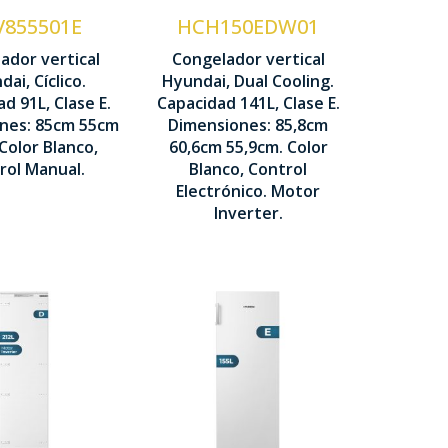
Motor
V855501E
HCH150EDW01
Inverter
ontrol
ador vertical
Congelador vertical
anual
ai, Cíclico.
Hyundai, Dual Cooling.
Control
d 91L, Clase E.
Capacidad 141L, Clase E.
Display LED
50 x 550 x
nes: 85cm 55cm
Dimensiones: 85,8cm
 578 x
80 mm
Color Blanco,
60,6cm 55,9cm. Color
858 x 606 x
mm
rol Manual.
Blanco, Control
559 mm
Electrónico. Motor
Inverter.
Tecnología
ecnología
No Frost
o Frost
Ventilación
entilación
Multi Air
ulti Air
Flow
low