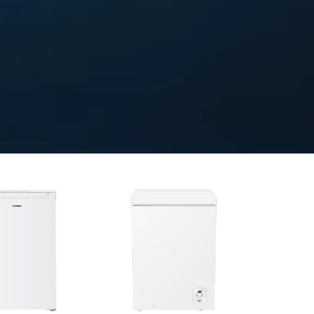
Tecnología
Cíclica
Ventilada
Sistema Dual
Cooling
ecnología
íclica