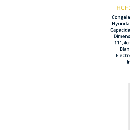
T
HCH
C
Congela
Hyundai
C
Capacida
D
Dimens
111,4c
8
Blan
6
Electr
I
T
N
V