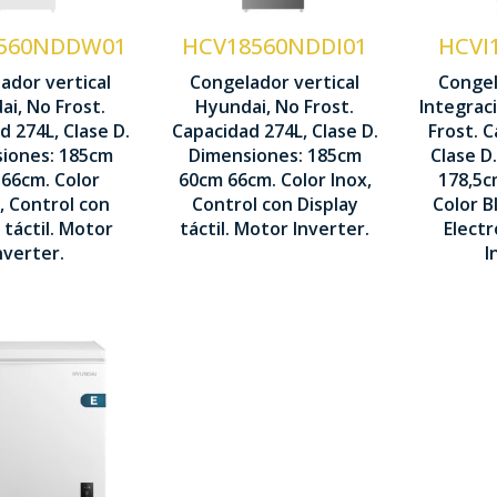
ulti Air
Flow
M
560NDDW01
HCV18560NDDI01
HCVI
low
I
Interior
ador vertical
Congelador vertical
Congel
nterior
Metal
i, No Frost.
Hyundai, No Frost.
Integrac
C
etal
d 274L, Clase D.
Capacidad 274L, Clase D.
Cooling
Frost. 
E
iones: 185cm
ooling
Dimensiones: 185cm
Clase D
1850 
66cm. Color
60cm 66cm. Color Inox,
178,5c
Motor
1850 x 600 x
1
660 
, Control con
Control con Display
Color B
otor
Inverter
660 mm
5
 táctil. Motor
táctil. Motor Inverter.
Electr
nverter
nverter.
I
ecnología
íclica
istema Dual
ooling