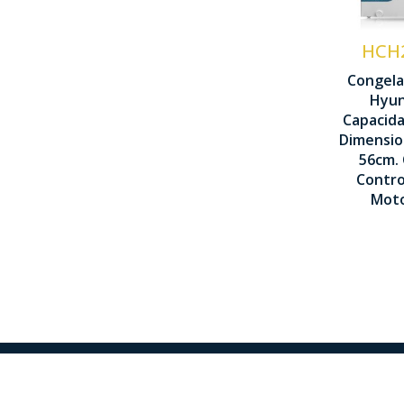
M
I
HCH
Congela
C
Hyund
D
Capacida
Dimensio
8
56cm. 
5
Contro
Moto