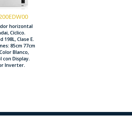
otor
nverter
200EDW00
dor horizontal
ontrol
ai, Cíclico.
isplay LED
d 198L, Clase E.
nes: 85cm 77cm
50 x 770 x
Color Blanco,
60 mm
l con Display.
r Inverter.