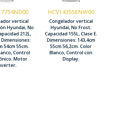
Control
otor
17754ND00
HCV14355ENW00
Display LED
nverter
ador vertical
Congelador vertical
ión Hyundai, No
Hyundai, No Frost.
Modo Super
ontrol
Capacidad 212L,
Capacidad 155L, Clase E.
lectrónico
. Dimensiones:
Dimensiones: 143,4cm
x 600 x
1434 x 550 x
m 54cm 55cm.
55cm 56,2cm. Color
785 x 540 x
mm
562 mm
lanco, Control
Blanco, Control con
50 mm
ónico. Motor
Display.
nverter.