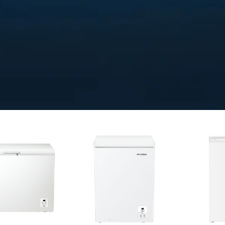
Capacidad
100 Litros
apacidad
00 Litros
T
Tecnología
C