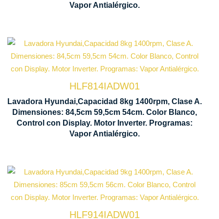
Vapor Antialérgico.
Capacidad carga 8 kg
HLF814IADW01
Control Displa
Centrifugado 1400 rpm
Lavadora Hyundai,Capacidad 8kg 1400rpm, Clase A.
Dimensiones: 84,5cm 59,5cm 54cm. Color Blanco,
845 x 595 x 54
Control con Display. Motor Inverter. Programas:
Motor Inverter
Vapor Antialérgico.
Capacidad carga 9 kg
HLF914IADW01
Control Manual