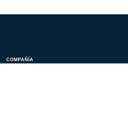
COMPAÑÍA
Sobre Nuestros Productos
Sobre HYUNDAI
Catálogo Hyundai 2024
Contacto
Blog
ASISTENCIA TÉCNICA