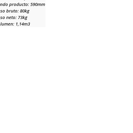
ondo producto:
590mm
so bruto:
80kg
so neto:
73kg
olumen:
1,14m3