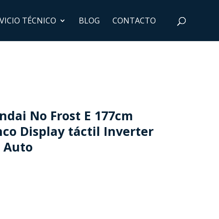
VICIO TÉCNICO
BLOG
CONTACTO
dai No Frost E 177cm
o Display táctil Inverter
 Auto