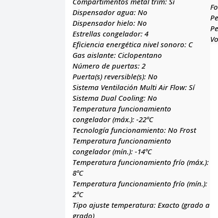
Compartimentos metal trim:
Sí
F
Dispensador agua:
No
Pe
Dispensador hielo:
No
Pe
Estrellas congelador:
4
V
Eficiencia energética nivel sonoro:
C
Gas aislante:
Ciclopentano
Número de puertas:
2
Puerta(s) reversible(s):
No
Sistema Ventilación Multi Air Flow:
Sí
Sistema Dual Cooling:
No
Temperatura funcionamiento
congelador (máx.):
-22ºC
Tecnología funcionamiento:
No Frost
Temperatura funcionamiento
congelador (mín.):
-14ºC
Temperatura funcionamiento frío (máx.):
8ºC
Temperatura funcionamiento frío (mín.):
2ºC
Tipo ajuste temperatura:
Exacto (grado a
grado)