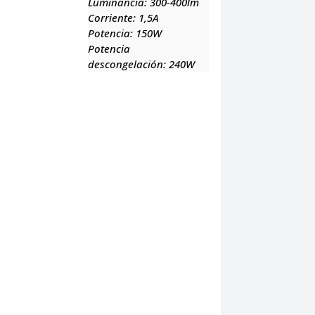
Luminancia:
300-400lm
Corriente:
1,5A
Potencia:
150W
Potencia
descongelación:
240W