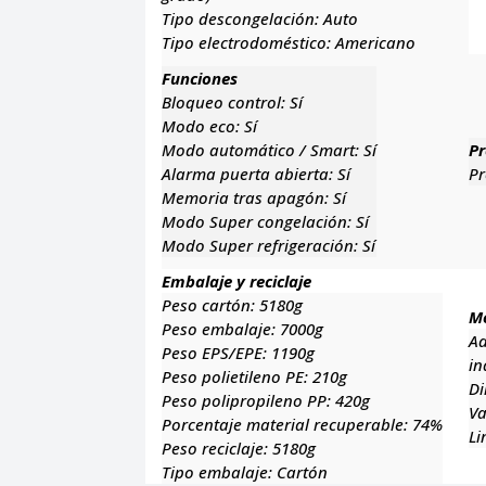
Tipo descongelación:
Auto
Tipo electrodoméstico:
Americano
Funciones
Bloqueo control:
Sí
Modo eco:
Sí
Modo automático / Smart:
Sí
Pr
Alarma puerta abierta:
Sí
Pr
Memoria tras apagón:
Sí
Modo Super congelación:
Sí
Modo Super refrigeración:
Sí
Embalaje y reciclaje
Peso cartón:
5180g
M
Peso embalaje:
7000g
Ad
Peso EPS/EPE:
1190g
in
Peso polietileno PE:
210g
Di
Peso polipropileno PP:
420g
Va
Porcentaje material recuperable:
74%
Li
Peso reciclaje:
5180g
Tipo embalaje:
Cartón