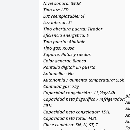
Nivel sonoro:
39dB
Tipo luz:
LED
Luz reemplazable:
Sí
Luz interior:
Sí
Tipo abertura puerta:
Tirador
Eficiencia energética:
E
Tipo puerta:
Abatible
Tipo gas:
R600a
Soporte:
Patas y ruedas
Color general:
Blanco
Pantalla digital:
En puerta
Antihuellas:
No
Autonomía / aumento temperatura:
9,5h
Cantidad gas:
75g
Capacidad congelación :
11,2kg/24h
Di
Capacidad neta frigorífico / refrigerador:
Al
291L
Al
Capacidad neta congelador:
151L
A
Capacidad neta total:
442L
A
Clase climática:
SN, N, ST, T
F