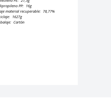
lietileno PE:
27,5g
lipropileno PP:
16g
aje material recuperable:
78,77%
ciclaje:
1627g
balaje:
Cartón