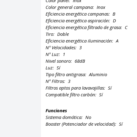
Color panel:
Inox
Color general campana:
Inox
Eficiencia energética campanas:
B
Eficiencia energética aspiración:
D
Eficiencia energética filtrado de grasa:
C
Tiro:
Doble
Eficiencia energética iluminación:
A
Nº Velocidades:
3
Nº Luz:
1
Nivel sonoro:
68dB
Luz:
Sí
Tipo filtro antigrasa:
Aluminio
Nº Filtros:
3
Filtros aptos para lavavajillas:
Sí
Compatible filtro carbón:
Sí
Funciones
Sistema domótica:
No
Booster (Potenciador de velocidad):
Sí