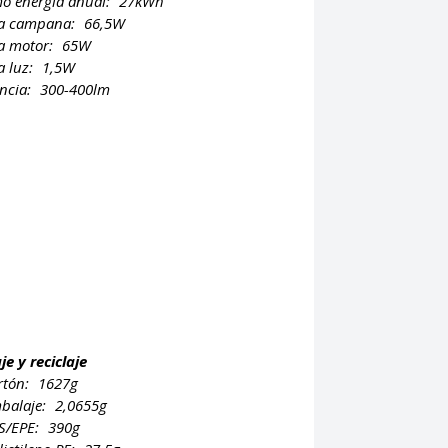
o energía anual:
27kWh
ia campana:
66,5W
a motor:
65W
a luz:
1,5W
ncia:
300-400lm
e y reciclaje
rtón:
1627g
balaje:
2,0655g
PS/EPE:
390g