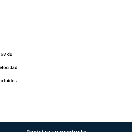
 68 dB.
elocidad.
ncluídos.
Registra tu producto