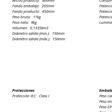
Ancho producto:
900mm
Consum
Fondo embalaje:
265mm
Potenc
Fondo producto:
450mm
Potenci
Peso bruto:
11kg
Potenci
Peso neto:
9kg
Lumina
Volumen:
0,13356m3
Diámetro salída (min.):
150mm
Diámetro salida (máx.):
150mm
Protecciones
Embalaj
Protección IEC:
Class I
Peso ca
Peso em
Peso E