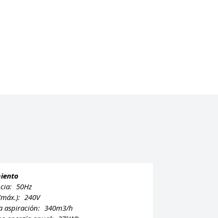
iento
cia:
50Hz
 (máx.):
240V
a aspiración:
340m3/h