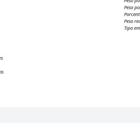
Peso po
Peso po
Porcent
Peso re
Tipo em
es
os