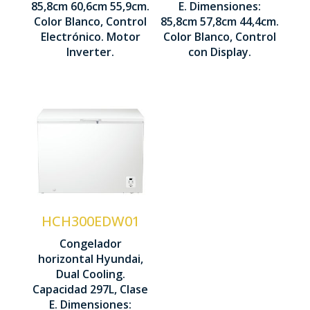
Control
Control
85,8cm 60,6cm 55,9cm.
E. Dimensiones:
858 x 606 x
Color Blanco, Control
85,8cm 57,8cm 44,4cm.
Display
Display
559 mm
Electrónico. Motor
Color Blanco, Control
LED
LED táctil
Inverter.
con Display.
Capacidad
300 Litros
Tecnología
HCH300EDW01
Cíclica
Congelador
horizontal Hyundai,
Control
Dual Cooling.
Display
Capacidad 297L, Clase
LED
E. Dimensiones: