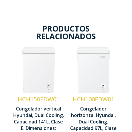
PRODUCTOS
RELACIONADOS
Tecnología
Cíclica
Capacidad
Ventilada
100 Litros
Sistema
Tecnología
Dual
Cíclica
HCH150EDW01
HCH100EDW01
Cooling
Sistema
Congelador vertical
Congelador
Motor
Dual
Hyundai, Dual Cooling.
horizontal Hyundai,
Inverter
Cooling
Capacidad 141L, Clase
Dual Cooling.
E. Dimensiones:
Capacidad 97L, Clase