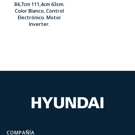
84,7cm 111,4cm 63cm.
847 x 1114
Color Blanco, Control
x 630 mm
Electrónico. Motor
Inverter.
COMPAÑÍA