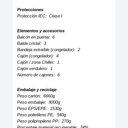
Protecciones
Protección IEC:
Clase I
Elementos y accesorios
Balcón en puerta:
6
Balda cristal:
3
Bandeja extraíble (congelador):
2
Cajón (congelador):
4
Cajón / zona Chiller:
1
Cajón verdulero:
1
Número de cajones:
6
Embalaje y reciclaje
Peso cartón:
6660g
Peso embalaje:
9000g
Peso EPS/EPE:
1530g
Peso polietileno PE:
540g
Peso polipropileno PP:
270g
Porcentaje material recuperable:
74%