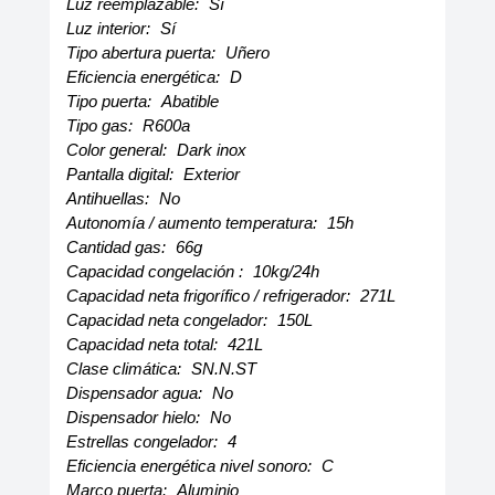
Luz reemplazable:
Sí
Luz interior:
Sí
Tipo abertura puerta:
Uñero
Eficiencia energética:
D
Tipo puerta:
Abatible
Tipo gas:
R600a
Color general:
Dark inox
Pantalla digital:
Exterior
Antihuellas:
No
Autonomía / aumento temperatura:
15h
Cantidad gas:
66g
Capacidad congelación :
10kg/24h
Capacidad neta frigorífico / refrigerador:
271L
Capacidad neta congelador:
150L
Capacidad neta total:
421L
Clase climática:
SN.N.ST
Dispensador agua:
No
Dispensador hielo:
No
Estrellas congelador:
4
Eficiencia energética nivel sonoro:
C
Marco puerta:
Aluminio