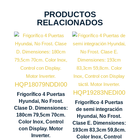
PRODUCTOS
RELACIONADOS
Tecnología
No Frost
Tecnología
Ventilación
No Frost
Multi Air
Ventilación
Flow
HQP18079NDDI00
Multi Air
Motor
HQP19283NEDI00
Flow
Frigorífico 4 Puertas
Inverter
Hyundai, No Frost.
Frigorífico 4 Puertas
Sistema
Clase D. Dimensiones:
de semi integración
Control
180cm 79,5cm 70cm.
Antibacteria
Hyundai, No Frost.
1800 x 795
Color Inox, Control
Display
Clase E. Dimensiones:
x 700 mm
con Display. Motor
Interior
193cm 83,3cm 59,8cm.
LED
Inverter.
Color Inox, Control
Metal