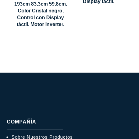
Display táctil.
193cm 83,3cm 59,8cm.
1930 x 833
Color Cristal negro,
x 598 mm
Control con Display
táctil. Motor Inverter.
COMPAÑÍA
Sobre Nuestros Productos