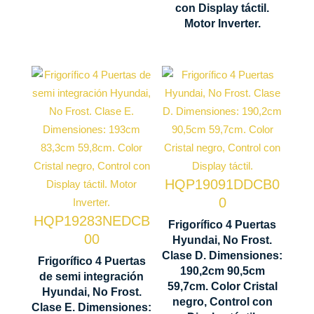
con Display táctil.
Cooling
Motor Inverter.
Tecnología
Tecnología
No Frost
No Frost
Ventilación
Ventilación
Multi Air
Multi Air
Flow
Flow
HQP19091DDCB0
Interior
0
Sistema
HQP19283NEDCB
Metal
Frigorífico 4 Puertas
Antibacteria
00
Cooling
Hyundai, No Frost.
Clase D. Dimensiones:
Frigorífico 4 Puertas
Interior
Control
190,2cm 90,5cm
de semi integración
Metal
59,7cm. Color Cristal
Display
Hyundai, No Frost.
Cooling
negro, Control con
LED táctil
Clase E. Dimensiones: