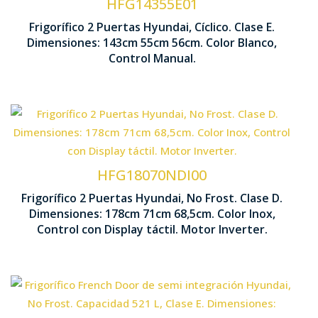
HFG14355E01
Frigorífico 2 Puertas Hyundai, Cíclico. Clase E.
1430 x 550 x 560
Dimensiones: 143cm 55cm 56cm. Color Blanco,
Iluminación LED
Control Manual.
Tecnología No Frost
Cajón Fr
Motor Inverter
HFG18070NDI00
Frigorífico 2 Puertas Hyundai, No Frost. Clase D.
1780 x 71
Dimensiones: 178cm 71cm 68,5cm. Color Inox,
Control Display LED táctil
Control con Display táctil. Motor Inverter.