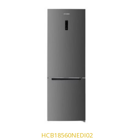
Tecnología No Frost
Control Display LED
Rejilla Botellero
Modo Super
HCB18560NEDI02