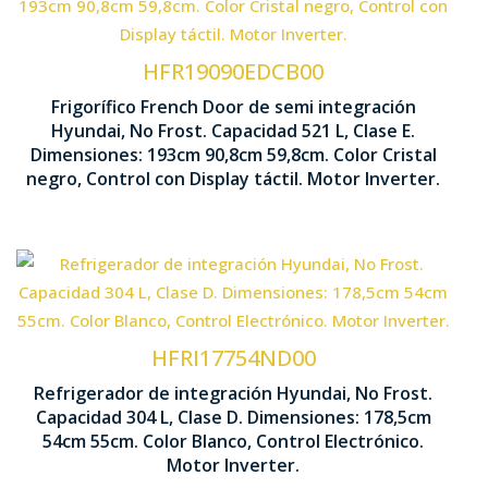
Tecnología No Frost
HFR19090EDCB00
Control D
Ventilación Multi Air Flow
Frigorífico French Door de semi integración
Hyundai, No Frost. Capacidad 521 L, Clase E.
1930 x 90
Dimensiones: 193cm 90,8cm 59,8cm. Color Cristal
Interior Metal Cooling
negro, Control con Display táctil. Motor Inverter.
Tecnología No Frost
HFRI17754ND00
Control 
Ventilación Multi Air Flow
Refrigerador de integración Hyundai, No Frost.
Capacidad 304 L, Clase D. Dimensiones: 178,5cm
1785 x 54
54cm 55cm. Color Blanco, Control Electrónico.
Motor Inverter
Motor Inverter.