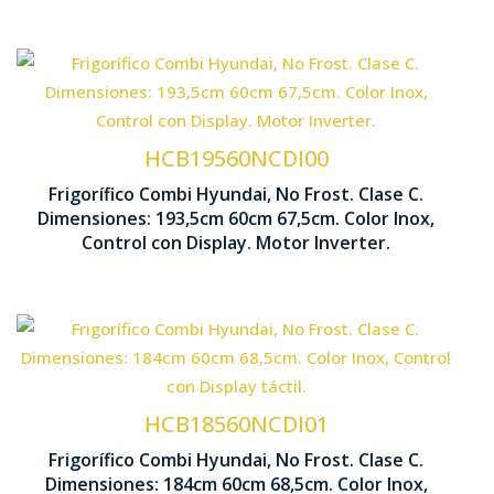
Tecnología No Frost
Control 
Ventilación Multi Air Flow
HCB19560NCDI00
Frigorífico Combi Hyundai, No Frost. Clase C.
1935 x 60
Dimensiones: 193,5cm 60cm 67,5cm. Color Inox,
Motor Inverter
Control con Display. Motor Inverter.
Tecnología No Frost
Cajón Fr
Ventilación Multi Air Flow
HCB18560NCDI01
Frigorífico Combi Hyundai, No Frost. Clase C.
1840 x 60
Dimensiones: 184cm 60cm 68,5cm. Color Inox,
Control Display LED táctil