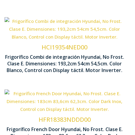
Tecnología No Frost
Control D
Ventilación Multi Air Flow
HCI19354NED00
Frigorífico Combi de integración Hyundai, No Frost.
1932 x 54
Clase E. Dimensiones: 193,2cm 54cm 54,5cm. Color
Motor Inverter
Blanco, Control con Display táctil. Motor Inverter.
Tecnología No Frost
Motor In
Ventilación Multi Air Flow
HFR18383NDDD00
Frigorífico French Door Hyundai, No Frost. Clase E.
1830 x 83