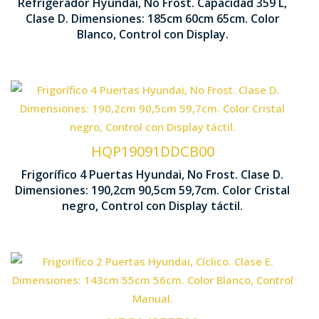
Refrigerador Hyundai, No Frost. Capacidad 359 L,
1850 x 600 x 6
Clase D. Dimensiones: 185cm 60cm 65cm. Color
Iluminación LED
Blanco, Control con Display.
Tecnología No Frost
Control D
Ventilación Multi Air Flow
HQP19091DDCB00
Frigorífico 4 Puertas Hyundai, No Frost. Clase D.
1902 x 90
Dimensiones: 190,2cm 90,5cm 59,7cm. Color Cristal
Interior Metal Cooling
negro, Control con Display táctil.
Tecnología Cíclica
Bajo Nivel sonor
Control Manual