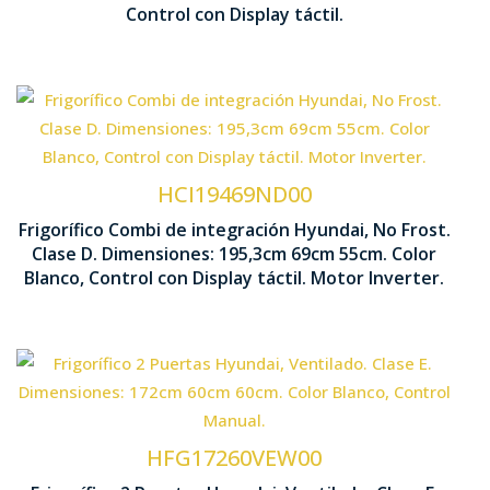
Control con Display táctil.
Tecnología No Frost
Control D
Ventilación Multi Air Flow
HCI19469ND00
Frigorífico Combi de integración Hyundai, No Frost.
1953 x 69
Clase D. Dimensiones: 195,3cm 69cm 55cm. Color
Motor Inverter
Blanco, Control con Display táctil. Motor Inverter.
Tecnología Cíclica Ventilada
Control Manual
HFG17260VEW00