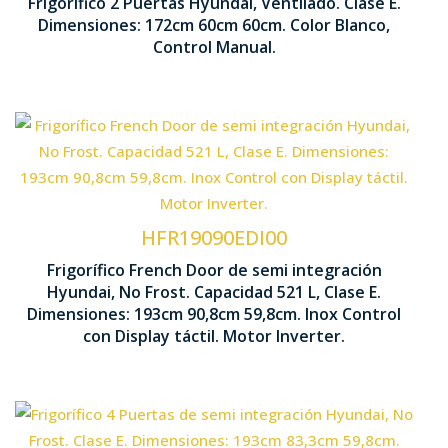
Frigorífico 2 Puertas Hyundai, Ventilado. Clase E.
1720 x
Dimensiones: 172cm 60cm 60cm. Color Blanco,
Iluminación LED
Control Manual.
Tecnología No Frost
HFR19090EDI00
Control D
Ventilación Multi Air Flow
Frigorífico French Door de semi integración
Hyundai, No Frost. Capacidad 521 L, Clase E.
1930 x 90
Dimensiones: 193cm 90,8cm 59,8cm. Inox Control
Interior Metal Cooling
con Display táctil. Motor Inverter.