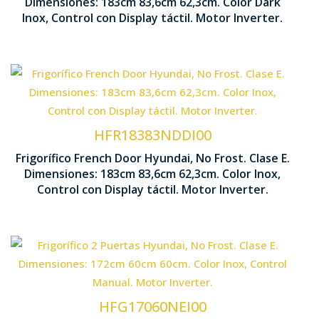
Dimensiones: 183cm 83,6cm 62,3cm. Color Dark
Interior Metal Cooling
Inox, Control con Display táctil. Motor Inverter.
Tecnología No Frost
Motor In
Ventilación Multi Air Flow
HFR18383NDDI00
Frigorífico French Door Hyundai, No Frost. Clase E.
1830 x 83
Dimensiones: 183cm 83,6cm 62,3cm. Color Inox,
Interior Metal Cooling
Control con Display táctil. Motor Inverter.
Tecnología No Frost
Cajón Fresh C
Motor Inverter
HFG17060NEI00