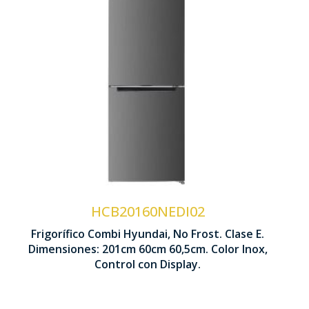
Tecnología No Frost
Ventilación Multi Air Flow
Control Display LED
Rejilla Botellero
HCB20160NEDI02
Frigorífico Combi Hyundai, No Frost. Clase E.
2010 x 600 x 605 mm
Dimensiones: 201cm 60cm 60,5cm. Color Inox,
Control con Display.