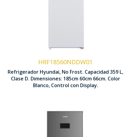
Tecnología No Frost
Ventilación Multi Air Flow
Interior Metal Cooling
Control Display LED
HRF18560NDDW01
Refrigerador Hyundai, No Frost. Capacidad 359 L,
1850 x 600 x 660 mm
Clase D. Dimensiones: 185cm 60cm 66cm. Color
Blanco, Control con Display.