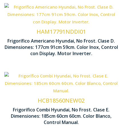
Tecnología No Frost
Modo Su
Motor Inverter
HAM17791NDDI01
Frigorífico Americano Hyundai, No Frost. Clase D.
1770 x 91
Dimensiones: 177cm 91cm 59cm. Color Inox, Control
Control Display LED táctil
con Display. Motor Inverter.
Tecnología No Frost
Bajo Nivel son
Control Manual
HCB18560NEW02
Frigorífico Combi Hyundai, No Frost. Clase E.
1850 x 600 x 6
Dimensiones: 185cm 60cm 60cm. Color Blanco,
Iluminación LED
Control Manual.