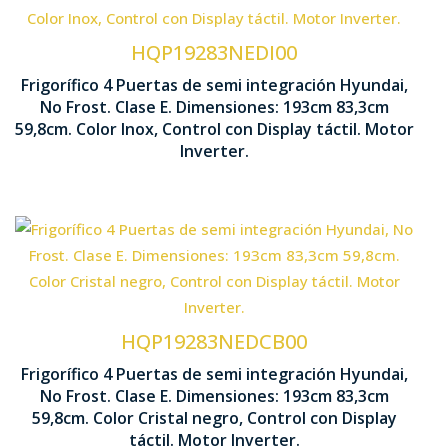
Tecnología No Frost
HQP19283NEDI00
Interior
Ventilación Multi Air Flow
Frigorífico 4 Puertas de semi integración Hyundai,
No Frost. Clase E. Dimensiones: 193cm 83,3cm
1930 x 83
59,8cm. Color Inox, Control con Display táctil. Motor
Sistema Antibacteria
Inverter.
Tecnología No Frost
HQP19283NEDCB00
Interior
Ventilación Multi Air Flow
Frigorífico 4 Puertas de semi integración Hyundai,
No Frost. Clase E. Dimensiones: 193cm 83,3cm
1930 x 83
59,8cm. Color Cristal negro, Control con Display
Sistema Antibacteria
táctil. Motor Inverter.