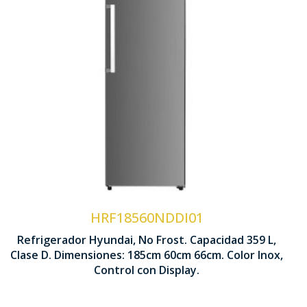
Tecnología No Frost
Ventilación Multi Air Flow
Interior Metal Cooling
Control Display LED
HRF18560NDDI01
Refrigerador Hyundai, No Frost. Capacidad 359 L,
1850 x 600 x 660 mm
Clase D. Dimensiones: 185cm 60cm 66cm. Color Inox,
Control con Display.