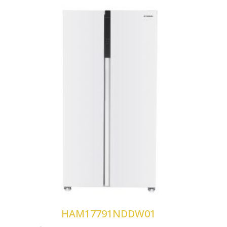
Tecnología No Frost
Motor Inverter
Control Display LED táctil
Modo Super
HAM17791NDDW01