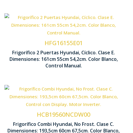
Tecnología Cíclica
Control Manual
HFG16155E01
Frigorífico 2 Puertas Hyundai, Cíclico. Clase E.
1610 x 550 x 542
Dimensiones: 161cm 55cm 54,2cm. Color Blanco,
Iluminación LED
Control Manual.
Tecnología No Frost
Control 
Ventilación Multi Air Flow
HCB19560NCDW00
Frigorífico Combi Hyundai, No Frost. Clase C.
1935 x 60
Dimensiones: 193,5cm 60cm 67,5cm. Color Blanco,
Motor Inverter