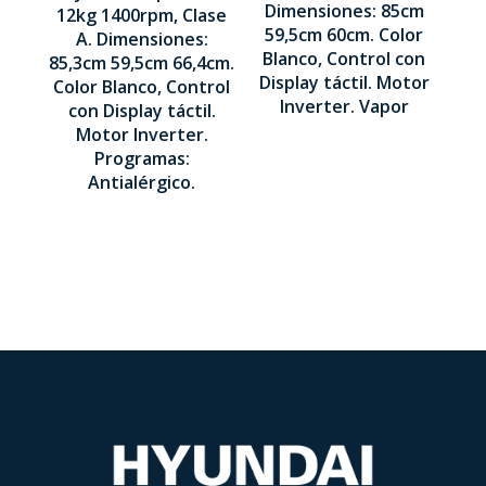
LED táctil
Dimensiones: 85cm
12kg 1400rpm, Clase
Control
59,5cm 60cm. Color
A. Dimensiones:
Display
850 x 595 x
Blanco, Control con
85,3cm 59,5cm 66,4cm.
LED táctil
600 mm
Display táctil. Motor
Color Blanco, Control
Inverter. Vapor
con Display táctil.
853 x 595 x
Motor Inverter.
664 mm
Programas:
Antialérgico.