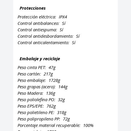
Protecciones
Protección eléctrica:
IPX4
Control antibalanceo:
Sí
Control antiespuma:
Sí
Control antidesbordamiento:
Sí
Control anticalentamiento:
Sí
Embalaje y reciclaje
Peso cinta PET:
47g
Peso cartón:
217g
Peso embalaje:
1728g
Peso grapas (acero):
144g
Peso Madera:
136g
Peso poliolefina PO:
32g
Peso EPS/EPE:
762g
Peso polietileno PE:
318g
Peso polipropileno PP:
72g
Porcentaje material recuperable:
100%