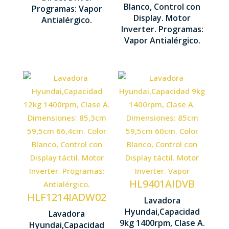
Blanco, Control con
600 mm
Programas: Vapor
850 x 595 x
Display. Motor
Antialérgico.
560 mm
Inverter. Programas:
Vapor Antialérgico.
Capacidad
carga 9 kg
Capacidad
carga 12
Centrifugado
kg
1400 rpm
Centrifugado
Motor
1400 rpm
Inverter
HL9401AIDVB
HLF1214IADW02
Lavadora
Motor
Control
Hyundai,Capacidad
Lavadora
Inverter
Display
9kg 1400rpm, Clase A.
Hyundai,Capacidad