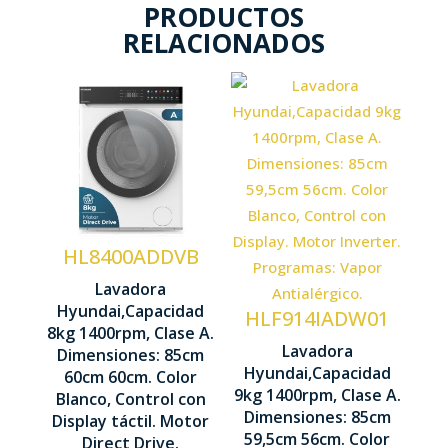
PRODUCTOS
RELACIONADOS
Capacidad
carga 8 kg
Centrifugado
Capacidad
1400 rpm
carga 9 kg
Motor
HL8400ADDVB
Centrifugado
Direct
1400 rpm
Lavadora
Drive
Hyundai,Capacidad
HLF914IADW01
Motor
8kg 1400rpm, Clase A.
Control
Lavadora
Dimensiones: 85cm
Inverter
Display
Hyundai,Capacidad
60cm 60cm. Color
LED táctil
9kg 1400rpm, Clase A.
Blanco, Control con
Control
Dimensiones: 85cm
Display táctil. Motor
Manual
850 x 600 x
59,5cm 56cm. Color
Direct Drive.