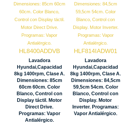
Capacidad
Capacidad
carga 8 kg
carga 8 kg
Centrifugado
Centrifugado
1400 rpm
1400 rpm
Motor
HL8400ADDVB
HLF814IADW01
Motor
Inverter
Lavadora
Lavadora
Direct Drive
Hyundai,Capacidad
Hyundai,Capacidad
Control
8kg 1400rpm, Clase A.
8kg 1400rpm, Clase A.
Control
Display
Dimensiones: 85cm
Dimensiones: 84,5cm
Display
LED
60cm 60cm. Color
59,5cm 54cm. Color
LED táctil
Blanco, Control con
Blanco, Control con
845 x 595 x
Display táctil. Motor
Display. Motor
850 x 600 x
540 mm
Direct Drive.
Inverter. Programas:
600 mm
Programas: Vapor
Vapor Antialérgico.
Antialérgico.