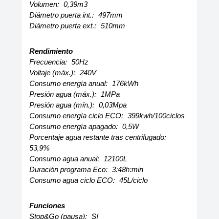
Volumen:
0,39m3
Diámetro puerta int.:
497mm
Diámetro puerta ext.:
510mm
Rendimiento
Frecuencia:
50Hz
Voltaje (máx.):
240V
Consumo energía anual:
176kWh
Presión agua (máx.):
1MPa
Presión agua (mín.):
0,03Mpa
Consumo energía ciclo ECO:
399kwh/100ciclos
Consumo energía apagado:
0,5W
Porcentaje agua restante tras centrifugado:
53,9%
Consumo agua anual:
12100L
Duración programa Eco:
3:48h:min
Consumo agua ciclo ECO:
45L/ciclo
Funciones
Stop&Go (pausa):
Sí