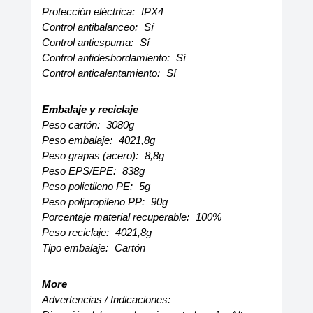
Protección eléctrica:
IPX4
Control antibalanceo:
Sí
Control antiespuma:
Sí
Control antidesbordamiento:
Sí
Control anticalentamiento:
Sí
Embalaje y reciclaje
Peso cartón:
3080g
Peso embalaje:
4021,8g
Peso grapas (acero):
8,8g
Peso EPS/EPE:
838g
Peso polietileno PE:
5g
Peso polipropileno PP:
90g
Porcentaje material recuperable:
100%
Peso reciclaje:
4021,8g
Tipo embalaje:
Cartón
More
Advertencias / Indicaciones: