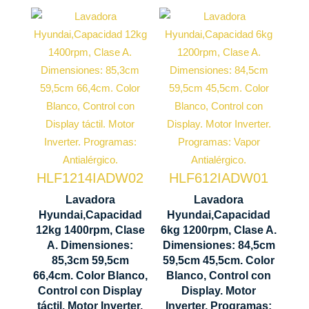
Capacidad
Capacidad
carga 6 kg
carga 12 kg
Centrifugado
Centrifugado
1200 rpm
1400 rpm
Motor
HLF1214IADW02
HLF612IADW01
Motor
Inverter
Lavadora
Lavadora
Inverter
Hyundai,Capacidad
Hyundai,Capacidad
Control
12kg 1400rpm, Clase
6kg 1200rpm, Clase A.
Control
Display
A. Dimensiones:
Dimensiones: 84,5cm
Display
LED
85,3cm 59,5cm
59,5cm 45,5cm. Color
LED táctil
66,4cm. Color Blanco,
Blanco, Control con
845 x 595 x
Control con Display
Display. Motor
853 x 595 x
455 mm
táctil. Motor Inverter.
Inverter. Programas: