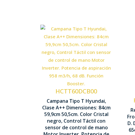
Control Táctil
Nº Velocidades 4
Motor Inverter
HCTT60DCB00
Campana Tipo T Hyundai,
Potencia
Clase A++ Dimensiones: 84cm
R
aspiración
59,9cm 50,5cm. Color Cristal
Fro
negro, Control Táctil con
958m3/h
D.
sensor de control de mano
65
Motor Inverter. Potencia de