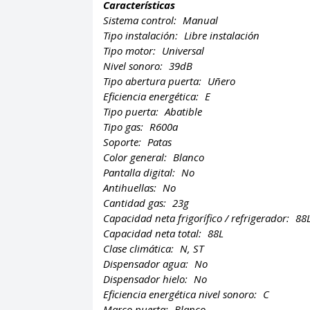
Características
Sistema control:
Manual
Tipo instalación:
Libre instalación
Tipo motor:
Universal
Nivel sonoro:
39dB
Tipo abertura puerta:
Uñero
Eficiencia energética:
E
Tipo puerta:
Abatible
Tipo gas:
R600a
Soporte:
Patas
Color general:
Blanco
Pantalla digital:
No
Antihuellas:
No
Cantidad gas:
23g
Capacidad neta frigorífico / refrigerador:
88
Capacidad neta total:
88L
Clase climática:
N, ST
Dispensador agua:
No
Dispensador hielo:
No
Eficiencia energética nivel sonoro:
C
Marco puerta:
Blanco