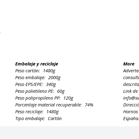
C
Embalaje y reciclaje
More
Peso cartón:
1480g
Adverte
Peso embalaje:
2000g
consult
Peso EPS/EPE:
340g
descrit
Peso polietileno PE:
60g
Link de
Peso polipropileno PP:
120g
info@s
Porcentaje material recuperable:
74%
Direcci
Peso reciclaje:
1480g
Hornos 
Tipo embalaje:
Cartón
España