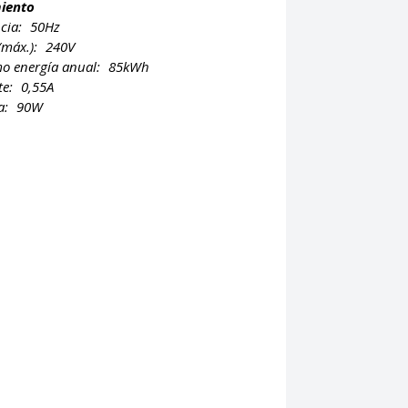
iento
cia:
50Hz
 (máx.):
240V
o energía anual:
85kWh
te:
0,55A
a:
90W