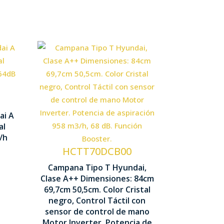
Booster
Control Táctil
Aspiración
ai A
Nº Velocidades 4
1190 x 600 x 430
al
mm
/h
Motor Inverter
HCTT70DCB00
Campana Tipo T Hyundai,
Potencia
Clase A++ Dimensiones: 84cm
aspiración
69,7cm 50,5cm. Color Cristal
negro, Control Táctil con
958m3/h
sensor de control de mano
Motor Inverter. Potencia de