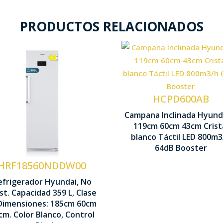
PRODUCTOS RELACIONADOS
Control Táctil
Nº Velocidades 4
HCPD600AB
Tecnología No
Frost
Potencia
Campana Inclinada Hyund
119cm 60cm 43cm Crist
aspiración
Control Display
blanco Táctil LED 800m3
800m3/h
LED
64dB Booster
HRF18560NDDW00
Iluminación LED
efrigerador Hyundai, No
st. Capacidad 359 L, Clase
1850 x 600 x 650
 Dimensiones: 185cm 60cm
mm
cm. Color Blanco, Control