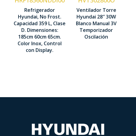
HRF18560NDDI00
HVT302800O
Manual
Refrigerador
Ventilador Torre
Iluminación
Nº
Hyundai, No Frost.
Hyundai 28″ 30W
LED
Capacidad 359 L, Clase
Blanco Manual 3V
Velocidades
D. Dimensiones:
Temporizador
3
1850 x 600
185cm 60cm 65cm.
Oscilación
x 650 mm
Color Inox, Control
con Display.