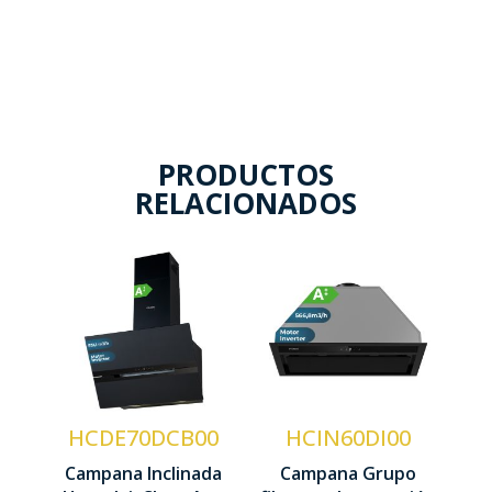
PRODUCTOS
RELACIONADOS
Control
Control
Táctil
Táctil
Nº
Nº
Velocidades
Velocidades
4
3
HCDE70DCB00
HCIN60DI00
Motor
Motor
Campana Inclinada
Campana Grupo
Inverter