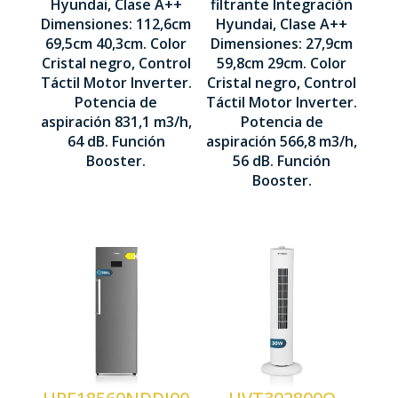
Hyundai, Clase A++
filtrante Integración
Inverter
Dimensiones: 112,6cm
Hyundai, Clase A++
Potencia
69,5cm 40,3cm. Color
Dimensiones: 27,9cm
Potencia
aspiración
Cristal negro, Control
59,8cm 29cm. Color
aspiración
831,1m3/h
Táctil Motor Inverter.
Cristal negro, Control
566,8m3/h
Potencia de
Táctil Motor Inverter.
1126 x 695
aspiración 831,1 m3/h,
Potencia de
279 x 598 x
x 403 mm
64 dB. Función
aspiración 566,8 m3/h,
290 mm
Booster.
56 dB. Función
Booster.
Tamaño
28"
Tecnología
No Frost
Potencia
30 W
Control
Display
Control
LED