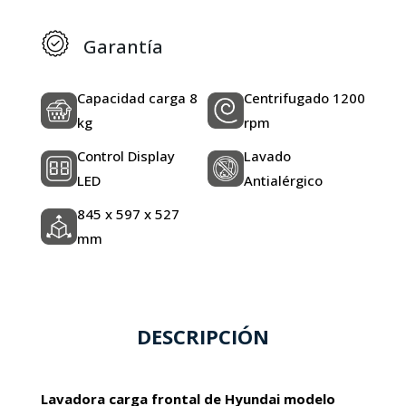
Garantía
Capacidad carga 8
Centrifugado 1200
kg
rpm
Control Display
Lavado
LED
Antialérgico
845 x 597 x 527
mm
DESCRIPCIÓN
Lavadora carga frontal de Hyundai modelo