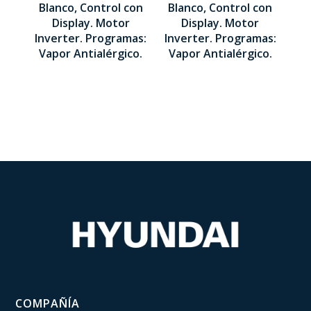
Blanco, Control con
Blanco, Control con
845 x 595 x
845 x 595 x
Display. Motor
Display. Motor
465 mm
540 mm
Inverter. Programas:
Inverter. Programas:
Vapor Antialérgico.
Vapor Antialérgico.
COMPAÑÍA