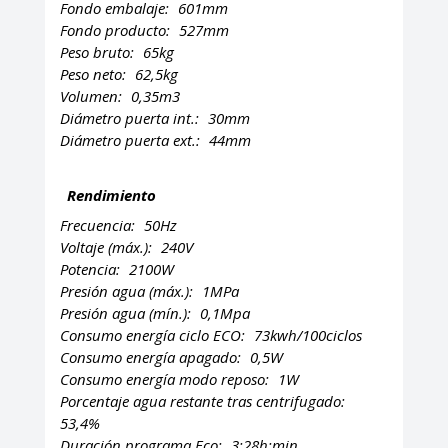
Fondo embalaje:
601mm
Fondo producto:
527mm
Peso bruto:
65kg
Peso neto:
62,5kg
Volumen:
0,35m3
Diámetro puerta int.:
30mm
Diámetro puerta ext.:
44mm
Rendimiento
Frecuencia:
50Hz
Voltaje (máx.):
240V
Potencia:
2100W
Presión agua (máx.):
1MPa
Presión agua (mín.):
0,1Mpa
Consumo energía ciclo ECO:
73kwh/100ciclos
Consumo energía apagado:
0,5W
Consumo energía modo reposo:
1W
Porcentaje agua restante tras centrifugado:
53,4%
Duración programa Eco:
3:28h:min