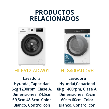
PRODUCTOS
RELACIONADOS
Capacidad
Capacidad
carga 8 kg
carga 6 kg
Centrifugado
Centrifugado
1400 rpm
1200 rpm
Motor
Motor
HLF612IADW01
HL8400ADDVB
Direct
Inverter
Lavadora
Lavadora
Drive
Hyundai,Capacidad
Hyundai,Capacidad
Control
6kg 1200rpm, Clase A.
8kg 1400rpm, Clase A.
Control
Display
Dimensiones: 84,5cm
Dimensiones: 85cm
Display
LED
59,5cm 45,5cm. Color
60cm 60cm. Color
LED táctil
Blanco, Control con
Blanco, Control con
845 x 595 x