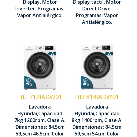
Display. Motor
Display táctil. Motor
850 x 600 x
455 mm
Inverter. Programas:
Direct Drive.
600 mm
Vapor Antialérgico.
Programas: Vapor
Antialérgico.
Capacidad
Capacidad
carga 7 kg
carga 8 kg
Centrifugado
Centrifugado
1200 rpm
1400 rpm
Motor
Motor
HLF712IADW01
HLF814IADW01
Inverter
Inverter
Lavadora
Lavadora
Hyundai,Capacidad
Hyundai,Capacidad
Control
Control
7kg 1200rpm, Clase A.
8kg 1400rpm, Clase A.
Display
Display
Dimensiones: 84,5cm
Dimensiones: 84,5cm
LED
LED
59,5cm 46,5cm. Color
59,5cm 54cm. Color