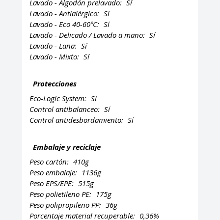
Lavado - Algodón prelavado:
Sí
Lavado - Antialérgico:
Sí
Lavado - Eco 40-60ºC:
Sí
Lavado - Delicado / Lavado a mano:
Sí
Lavado - Lana:
Sí
Lavado - Mixto:
Sí
Protecciones
Eco-Logic System:
Sí
Control antibalanceo:
Sí
Control antidesbordamiento:
Sí
Embalaje y reciclaje
Peso cartón:
410g
Peso embalaje:
1136g
Peso EPS/EPE:
515g
Peso polietileno PE:
175g
Peso polipropileno PP:
36g
Porcentaje material recuperable:
0,36%