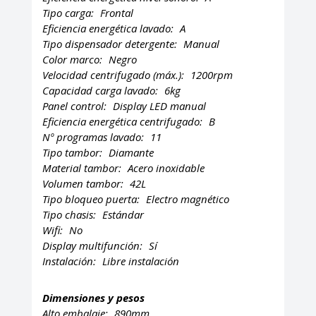
Tipo carga:
Frontal
Eficiencia energética lavado:
A
Tipo dispensador detergente:
Manual
Color marco:
Negro
Velocidad centrifugado (máx.):
1200rpm
Capacidad carga lavado:
6kg
Panel control:
Display LED manual
Eficiencia energética centrifugado:
B
Nº programas lavado:
11
Tipo tambor:
Diamante
Material tambor:
Acero inoxidable
Volumen tambor:
42L
Tipo bloqueo puerta:
Electro magnético
Tipo chasis:
Estándar
Wifi:
No
Display multifunción:
Sí
Instalación:
Libre instalación
Dimensiones y pesos
Alto embalaje:
890mm