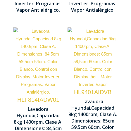
560 mm
455 mm
Inverter. Programas:
Inverter. Programas:
Vapor Antialérgico.
Vapor Antialérgico.
Capacidad
carga 9 kg
Capacidad
Centrifugado
carga 8 kg
1400 rpm
Centrifugado
Motor
1400 rpm
Inverter
HL9401AIDVB
Motor
HLF814IADW01
Lavadora
Control
Inverter
Hyundai,Capacidad
Lavadora
Display
9kg 1400rpm, Clase A.
Hyundai,Capacidad
Control
LED táctil
Dimensiones: 85cm
8kg 1400rpm, Clase A.
Display
59,5cm 60cm. Color
Dimensiones: 84,5cm