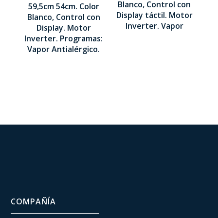
850 x 595 x
LED
Blanco, Control con
59,5cm 54cm. Color
600 mm
Display táctil. Motor
Blanco, Control con
845 x 595 x
Inverter. Vapor
Display. Motor
540 mm
Inverter. Programas:
Vapor Antialérgico.
COMPAÑÍA