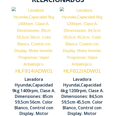
Capacidad
Capacidad
carga 6 kg
carga 9 kg
Centrifugado
Centrifugado
1200 rpm
1400 rpm
Motor
HLF914IADW01
HLF612IADW01
Motor
Inverter
Lavadora
Lavadora
Inverter
Hyundai,Capacidad
Hyundai,Capacidad
Control
9kg 1400rpm, Clase A.
6kg 1200rpm, Clase A.
Control
Display
Dimensiones: 85cm
Dimensiones: 84,5cm
Manual
LED
59,5cm 56cm. Color
59,5cm 45,5cm. Color
Blanco, Control con
Blanco, Control con
850 x 595 x
845 x 595 x
Display. Motor
Display. Motor