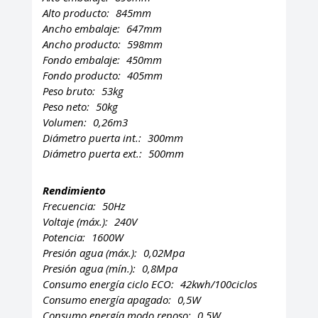
Alto producto:
845mm
Ancho embalaje:
647mm
Ancho producto:
598mm
Fondo embalaje:
450mm
Fondo producto:
405mm
Peso bruto:
53kg
Peso neto:
50kg
Volumen:
0,26m3
Diámetro puerta int.:
300mm
Diámetro puerta ext.:
500mm
Rendimiento
Frecuencia:
50Hz
Voltaje (máx.):
240V
Potencia:
1600W
Presión agua (máx.):
0,02Mpa
Presión agua (mín.):
0,8Mpa
Consumo energía ciclo ECO:
42kwh/100ciclos
Consumo energía apagado:
0,5W
Consumo energía modo reposo:
0,5W